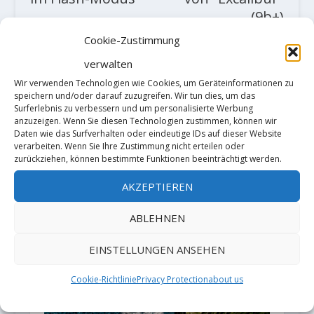
(9b+)
Cookie-Zustimmung
ZUSAMMENHÄNGENDE POSTS
verwalten
Wir verwenden Technologien wie Cookies, um Geräteinformationen zu
speichern und/oder darauf zuzugreifen. Wir tun dies, um das
Surferlebnis zu verbessern und um personalisierte Werbung
anzuzeigen. Wenn Sie diesen Technologien zustimmen, können wir
Daten wie das Surfverhalten oder eindeutige IDs auf dieser Website
verarbeiten. Wenn Sie Ihre Zustimmung nicht erteilen oder
zurückziehen, können bestimmte Funktionen beeinträchtigt werden.
AKZEPTIEREN
Michael Scharnweber und Tobias
ABLEHNEN
Wolf befreien "Charliberté" 8a an
der "Rochers du Midi"
EINSTELLUNGEN ANSEHEN
7. Oktober 2021
Cookie-Richtlinie
Privacy Protection
about us