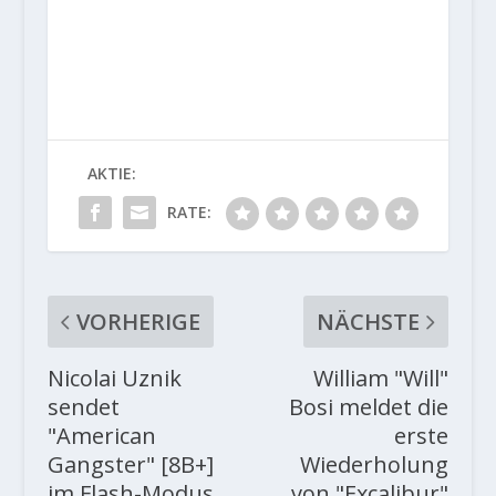
AKTIE:
RATE:
VORHERIGE
NÄCHSTE
Nicolai Uznik
William "Will"
sendet
Bosi meldet die
"American
erste
Gangster" [8B+]
Wiederholung
im Flash-Modus
von "Excalibur"