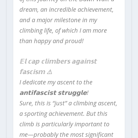
dream, an incredible achievement,
and a major milestone in my
climbing life, of which I am more
than happy and proud!
𝔼𝕝 𝕔𝕒𝕡 𝕔𝕝𝕚𝕞𝕓𝕖𝕣𝕤 𝕒𝕘𝕒𝕚𝕟𝕤𝕥
𝕗𝕒𝕤𝕔𝕚𝕤𝕞 ⚠️
I dedicate my ascent to the
𝗮𝗻𝘁𝗶𝗳𝗮𝘀𝗰𝗶𝘀𝘁 𝘀𝘁𝗿𝘂𝗴𝗴𝗹𝗲!
Sure, this is “just” a climbing ascent,
a sporting achievement. But this
climb is particularly important to
me—probably the most significant