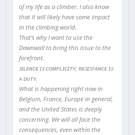
of my life as a climber. I also know
that it will likely have some impact
in the climbing world.
That’s why I want to use the
Dawnwall to bring this issue to the
forefront.
ꜱɪʟᴇɴᴄᴇ ɪꜱ ᴄᴏᴍᴘʟɪᴄɪᴛʏ; ʀᴇꜱɪꜱᴛᴀɴᴄᴇ ɪꜱ
ᴀ ᴅᴜᴛʏ.
What is happening right now in
Belgium, France, Europe in general,
and the United States is deeply
concerning. We will all face the
consequences, even within the