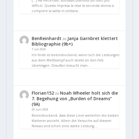
[…] via Heckmair, autoassicurandosi sui tratti più
difficili. Questa impresa la rese la seconda donna a
compiere la salita in solitaria…
BenReinhardt
Janja Garnbret klettert
zu
Bibliographie (9b+)
7. Juli 2026
Ich finde es beeindruckend, wenn sich die Leistungen
aus dem Wettkampf auch direkt an den Fels
übertragen. Draußen braucht man…
Florian152
Noah Wheeler holt sich die
zu
7. Begehung von „Burden of Dreams“
(9A)
26. Juni 2026
Beeindruckend, dass diese Linie weiterhin die besten
Kletterer anzieht. Allein die Versuche auf diesem
Niveau sind schon eine starke Leistung.…