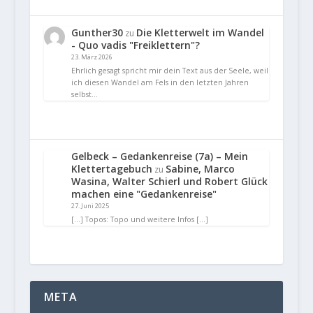
Gunther30
Die Kletterwelt im Wandel
zu
- Quo vadis "Freiklettern"?
23. März 2026
Ehrlich gesagt spricht mir dein Text aus der Seele, weil
ich diesen Wandel am Fels in den letzten Jahren
selbst…
Gelbeck – Gedankenreise (7a) – Mein
Klettertagebuch
Sabine, Marco
zu
Wasina, Walter Schierl und Robert Glück
machen eine "Gedankenreise"
27. Juni 2025
[…] Topos: Topo und weitere Infos […]
META