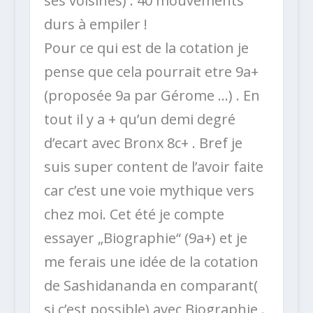
ses voisines) . 40 mouvements
dur
s à empiler !
Pour ce qui est de la cotation je
pense que cela pourrait etre 9a+
(proposée 9a par Gérome …) . En
tout il y a + qu’un demi degré
d’ecart avec Bronx 8c+ . Bref je
suis super content de l’avoir faite
car c’est une voie mythique vers
chez moi. Cet été je compte
essayer „Biographie“ (9a+) et je
me ferais une idée de la cotation
de Sashidananda en comparant(
si c’est possible) avec Biographie .