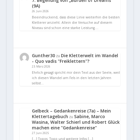
7. Begehung von „Burden of Dreams“
(9A)
26. Juni 2026
Beeindruckend, dass diese Linie weiterhin die besten
Kletterer anzieht. Allein die Versuche auf diesem
Niveau sind schon eine starke Leistung.…
Gunther30
Die Kletterwelt im Wandel
zu
- Quo vadis "Freiklettern"?
23. März 2026
Ehrlich gesagt spricht mir dein Text aus der Seele, weil
ich diesen Wandel am Fels in den letzten Jahren
selbst…
Gelbeck – Gedankenreise (7a) – Mein
Klettertagebuch
Sabine, Marco
zu
Wasina, Walter Schierl und Robert Glück
machen eine "Gedankenreise"
27. Juni 2025
[…] Topos: Topo und weitere Infos […]