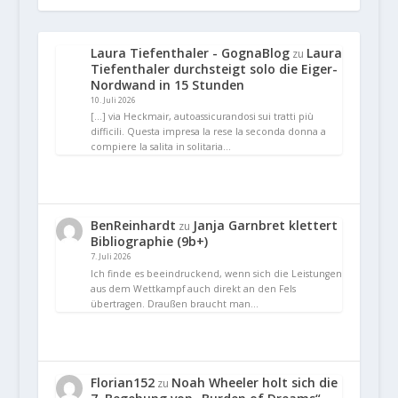
Laura Tiefenthaler - GognaBlog
Laura
zu
Tiefenthaler durchsteigt solo die Eiger-
Nordwand in 15 Stunden
10. Juli 2026
[…] via Heckmair, autoassicurandosi sui tratti più
difficili. Questa impresa la rese la seconda donna a
compiere la salita in solitaria…
BenReinhardt
Janja Garnbret klettert
zu
Bibliographie (9b+)
7. Juli 2026
Ich finde es beeindruckend, wenn sich die Leistungen
aus dem Wettkampf auch direkt an den Fels
übertragen. Draußen braucht man…
Florian152
Noah Wheeler holt sich die
zu