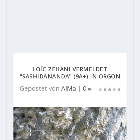
LOÏC ZEHANI VERMELDET
"SASHIDANANDA" (9A+) IN ORGON
Gepostet von
AlMa
|
0
|