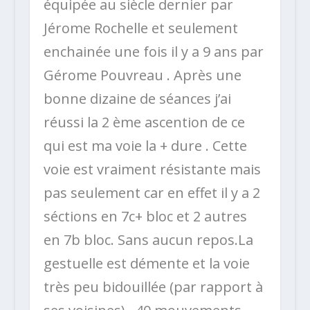
équipée au siècle dernier par
Jérome Rochelle et seulement
enchainée une fois il y a 9 ans par
Gérome Pouvreau . Après une
bonne dizaine de séances j’ai
réussi la 2 ème ascention de ce
qui est ma voie la + dure . Cette
voie est vraiment résistante mais
pas seulement car en effet il y a 2
séctions en 7c+ bloc et 2 autres
en 7b bloc. Sans aucun repos.La
gestuelle est démente et la voie
très peu bidouillée (par rapport à