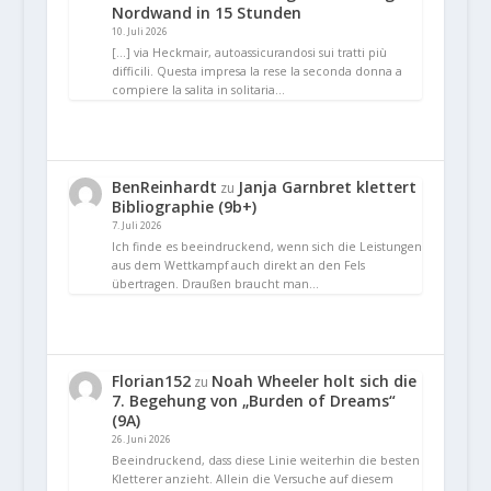
Nordwand in 15 Stunden
10. Juli 2026
[…] via Heckmair, autoassicurandosi sui tratti più
difficili. Questa impresa la rese la seconda donna a
compiere la salita in solitaria…
BenReinhardt
Janja Garnbret klettert
zu
Bibliographie (9b+)
7. Juli 2026
Ich finde es beeindruckend, wenn sich die Leistungen
aus dem Wettkampf auch direkt an den Fels
übertragen. Draußen braucht man…
Florian152
Noah Wheeler holt sich die
zu
7. Begehung von „Burden of Dreams“
(9A)
26. Juni 2026
Beeindruckend, dass diese Linie weiterhin die besten
Kletterer anzieht. Allein die Versuche auf diesem