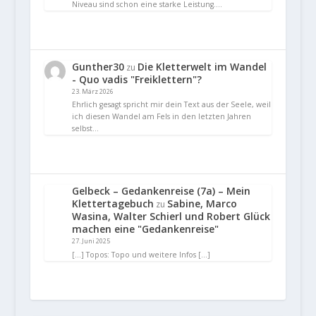
Niveau sind schon eine starke Leistung.…
Gunther30
Die Kletterwelt im Wandel
zu
- Quo vadis "Freiklettern"?
23. März 2026
Ehrlich gesagt spricht mir dein Text aus der Seele, weil
ich diesen Wandel am Fels in den letzten Jahren
selbst…
Gelbeck – Gedankenreise (7a) – Mein
Klettertagebuch
Sabine, Marco
zu
Wasina, Walter Schierl und Robert Glück
machen eine "Gedankenreise"
27. Juni 2025
[…] Topos: Topo und weitere Infos […]