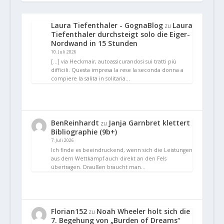
Laura Tiefenthaler - GognaBlog
Laura
zu
Tiefenthaler durchsteigt solo die Eiger-
Nordwand in 15 Stunden
10. Juli 2026
[…] via Heckmair, autoassicurandosi sui tratti più
difficili. Questa impresa la rese la seconda donna a
compiere la salita in solitaria…
BenReinhardt
Janja Garnbret klettert
zu
Bibliographie (9b+)
7. Juli 2026
Ich finde es beeindruckend, wenn sich die Leistungen
aus dem Wettkampf auch direkt an den Fels
übertragen. Draußen braucht man…
Florian152
Noah Wheeler holt sich die
zu
7. Begehung von „Burden of Dreams“