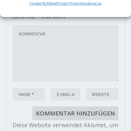
Deine E-Mail-Adresse wird nicht
Cookie-Richtlinie
Privacy Protection
about us
veröffentlicht.
Erforderliche Felder
sind mit
*
markiert
Diese Website verwendet Akismet, um