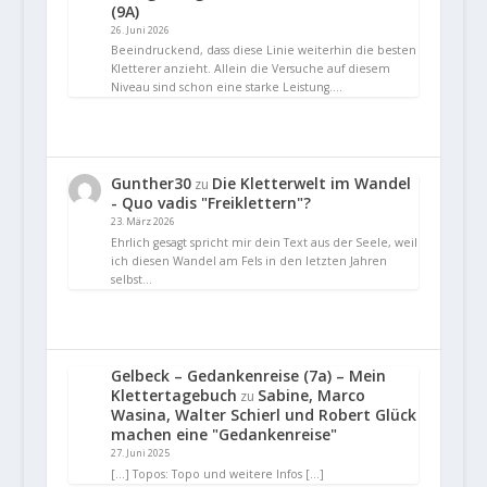
(9A)
26. Juni 2026
Beeindruckend, dass diese Linie weiterhin die besten
Kletterer anzieht. Allein die Versuche auf diesem
Niveau sind schon eine starke Leistung.…
Gunther30
Die Kletterwelt im Wandel
zu
- Quo vadis "Freiklettern"?
23. März 2026
Ehrlich gesagt spricht mir dein Text aus der Seele, weil
ich diesen Wandel am Fels in den letzten Jahren
selbst…
Gelbeck – Gedankenreise (7a) – Mein
Klettertagebuch
Sabine, Marco
zu
Wasina, Walter Schierl und Robert Glück
machen eine "Gedankenreise"
27. Juni 2025
[…] Topos: Topo und weitere Infos […]