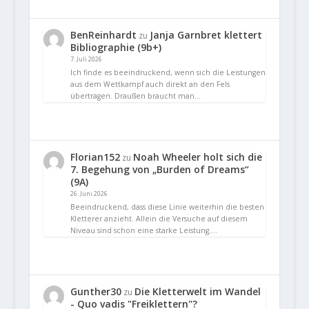
BenReinhardt
Janja Garnbret klettert
zu
Bibliographie (9b+)
7. Juli 2026
Ich finde es beeindruckend, wenn sich die Leistungen
aus dem Wettkampf auch direkt an den Fels
übertragen. Draußen braucht man…
Florian152
Noah Wheeler holt sich die
zu
7. Begehung von „Burden of Dreams“
(9A)
26. Juni 2026
Beeindruckend, dass diese Linie weiterhin die besten
Kletterer anzieht. Allein die Versuche auf diesem
Niveau sind schon eine starke Leistung.…
Gunther30
Die Kletterwelt im Wandel
zu
- Quo vadis "Freiklettern"?