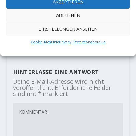
AKZEPTIEREN
ABLEHNEN
Full Film : "ROTPUNKT" - Alex
Megos and the Art of the
EINSTELLUNGEN ANSEHEN
Redpoint
Cookie-Richtlinie
Privacy Protection
about us
19. November 2019
HINTERLASSE EINE ANTWORT
Deine E-Mail-Adresse wird nicht
veröffentlicht.
Erforderliche Felder
sind mit
*
markiert