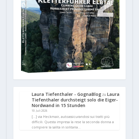
Laura Tiefenthaler - GognaBlog
Laura
zu
Tiefenthaler durchsteigt solo die Eiger-
Nordwand in 15 Stunden
10. Juli 2026
[…] via Heckmair, autoassicurandosi sui tratti più
difficili. Questa impresa la rese la seconda donna a
compiere la salita in solitaria…