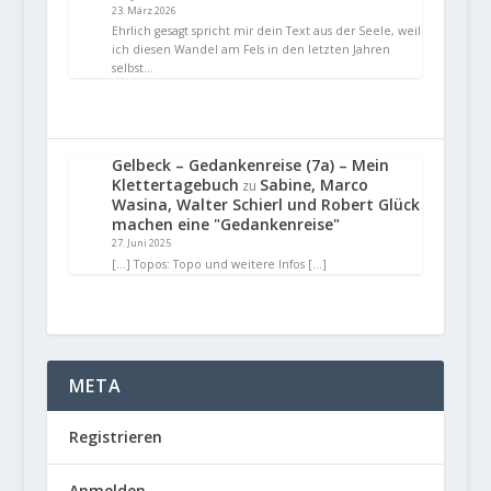
23. März 2026
Ehrlich gesagt spricht mir dein Text aus der Seele, weil
ich diesen Wandel am Fels in den letzten Jahren
selbst…
Gelbeck – Gedankenreise (7a) – Mein
Klettertagebuch
Sabine, Marco
zu
Wasina, Walter Schierl und Robert Glück
machen eine "Gedankenreise"
27. Juni 2025
[…] Topos: Topo und weitere Infos […]
META
Registrieren
Anmelden