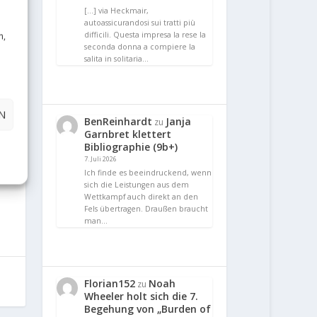
[…] via Heckmair,
autoassicurandosi sui tratti più
n,
difficili. Questa impresa la rese la
seconda donna a compiere la
salita in solitaria…
N
BenReinhardt
Janja
zu
Garnbret klettert
Bibliographie (9b+)
7. Juli 2026
Ich finde es beeindruckend, wenn
sich die Leistungen aus dem
Wettkampf auch direkt an den
Fels übertragen. Draußen braucht
man…
Florian152
Noah
zu
Wheeler holt sich die 7.
Begehung von „Burden of