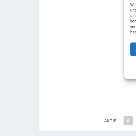
Wir
und
um 
kön
ver
bes
AKTIE: