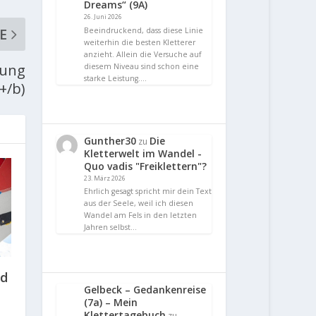
Dreams“ (9A)
26. Juni 2026
E
Beeindruckend, dass diese Linie
weiterhin die besten Kletterer
anzieht. Allein die Versuche auf
hung
diesem Niveau sind schon eine
starke Leistung.…
+/b)
Gunther30
Die
zu
Kletterwelt im Wandel -
Quo vadis "Freiklettern"?
23. März 2026
Ehrlich gesagt spricht mir dein Text
aus der Seele, weil ich diesen
Wandel am Fels in den letzten
Jahren selbst…
nd
Gelbeck – Gedankenreise
(7a) – Mein
Klettertagebuch
zu