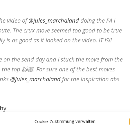
the video of
@jules_marchaland
doing the FA I
route. The crux move seemed too good to be true
ly is as good as it looked on the video. IT IS!!
ze on the send day and I stuck the move from the
the top 🙌🏼. For sure one of the best moves
anks
@jules_marchaland
for the inspiration abs
hy
Cookie-Zustimmung verwalten