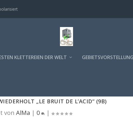
polarisiert
ESTEN KLETTEREIEN DER WELT
GEBIETSVORSTELLUN
EDERHOLT „LE BRUIT DE L’ACID“ (9B)
t von
AlMa
|
0
|