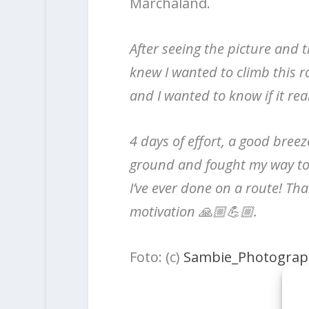
Marchaland.
After seeing the picture and 
knew I wanted to climb this 
and I wanted to know if it real
4 days of effort, a good bree
ground and fought my way to 
I’ve ever done on a route! Th
motivation 🙏🏼💪🏼.
Foto: (c)
Sambie_Photograp