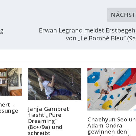
NÄCHST
ng
Erwan Legrand meldet Erstbege
von „Le Bombé Bleu“ (9a
ert -
Janja Garnbret
esunge
flasht „Pure
Chaehyun Seo u
Dreaming“
Adam Ondra
(8c+/9a) und
gewinnen den
schreibt