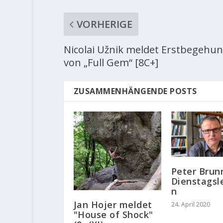
VORHERIGE
Nicolai Užnik meldet Erstbegehu
von „Full Gem“ [8C+]
ZUSAMMENHÄNGENDE POSTS
Peter Brunn
Dienstagsl
n
Jan Hojer meldet
24. April 2020
"House of Shock"