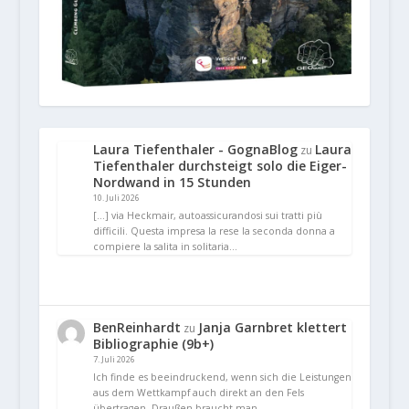
Laura Tiefenthaler - GognaBlog
Laura
zu
Tiefenthaler durchsteigt solo die Eiger-
Nordwand in 15 Stunden
10. Juli 2026
[…] via Heckmair, autoassicurandosi sui tratti più
difficili. Questa impresa la rese la seconda donna a
compiere la salita in solitaria…
BenReinhardt
Janja Garnbret klettert
zu
Bibliographie (9b+)
7. Juli 2026
Ich finde es beeindruckend, wenn sich die Leistungen
aus dem Wettkampf auch direkt an den Fels
übertragen. Draußen braucht man…