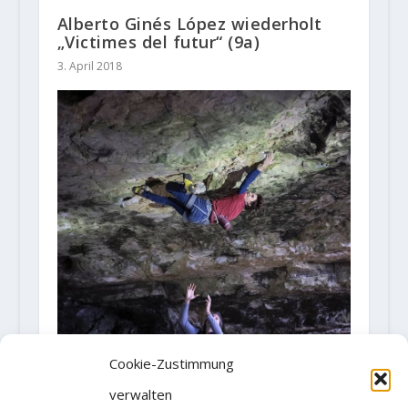
Alberto Ginés López wiederholt
„Victimes del futur“ (9a)
3. April 2018
Cookie-Zustimmung
Video: Joshua Fourteau wiederholt
"Akira" (9a/+)
verwalten