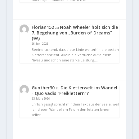
Florian152
Noah Wheeler holt sich die
zu
7. Begehung von „Burden of Dreams“
(9A)
26. Juni 2026
Beeindruckend, dass diese Linie weiterhin die besten
Kletterer anzieht. Allein die Versuche auf diesem
Niveau sind schon eine starke Leistung.…
Gunther30
Die Kletterwelt im Wandel
zu
- Quo vadis "Freiklettern"?
23. März 2026
Ehrlich gesagt spricht mir dein Text aus der Seele, weil
ich diesen Wandel am Fels in den letzten Jahren
selbst…