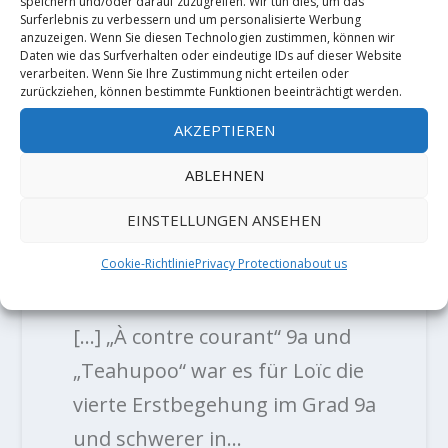
„Teahupoo“ in diesem Jahr von…
speichern und/oder darauf zuzugreifen. Wir tun dies, um das
Surferlebnis zu verbessern und um personalisierte Werbung
anzuzeigen. Wenn Sie diesen Technologien zustimmen, können wir
Loïc Zehani mit Erstbegehung
Daten wie das Surfverhalten oder eindeutige IDs auf dieser Website
verarbeiten. Wenn Sie Ihre Zustimmung nicht erteilen oder
"Parle avec elle" 9a/a+ - Der
zurückziehen, können bestimmte Funktionen beeinträchtigt werden.
Kletterblock
- […] „À contre
AKZEPTIEREN
courant“ 9a und „Teahupoo“ war
ABLEHNEN
es für Loïc die dritte Erstbegehung
im Grad 9a und schwerer in…
EINSTELLUNGEN ANSEHEN
Cookie-Richtlinie
Privacy Protection
about us
Loïc Zehani mit Erstbegehung
"Sahara" 9a+ - Der Kletterblock
-
[…] „À contre courant“ 9a und
„Teahupoo“ war es für Loïc die
vierte Erstbegehung im Grad 9a
und schwerer in…