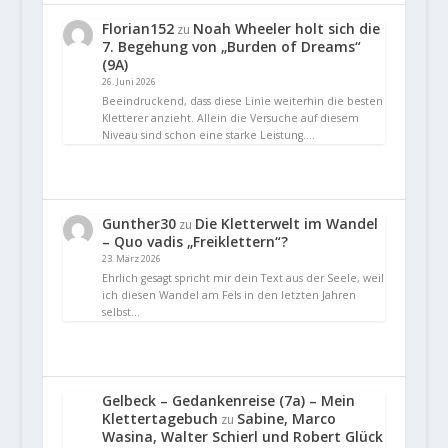
Florian152
Noah Wheeler holt sich die
zu
7. Begehung von „Burden of Dreams“
(9A)
26. Juni 2026
Beeindruckend, dass diese Linie weiterhin die besten
Kletterer anzieht. Allein die Versuche auf diesem
Niveau sind schon eine starke Leistung.…
Gunther30
Die Kletterwelt im Wandel
zu
– Quo vadis „Freiklettern“?
23. März 2026
Ehrlich gesagt spricht mir dein Text aus der Seele, weil
ich diesen Wandel am Fels in den letzten Jahren
selbst…
Gelbeck – Gedankenreise (7a) – Mein
Klettertagebuch
Sabine, Marco
zu
Wasina, Walter Schierl und Robert Glück