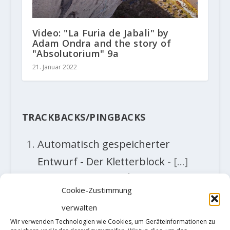
Video: "La Furia de Jabali" by
Adam Ondra and the story of
"Absolutorium" 9a
21. Januar 2022
TRACKBACKS/PINGBACKS
Automatisch gespeicherter
Entwurf - Der Kletterblock
- […]
Orgon nannte er „À contre
Cookie-Zustimmung
courant“ 9a und wurde wie schon
verwalten
seine erste Erstbegehung
Wir verwenden Technologien wie Cookies, um Geräteinformationen zu