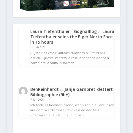
Laura Tiefenthaler - GognaBlog
Laura
zu
Tiefenthaler solos the Eiger North Face
in 15 hours
10. Juli 2026
[…] via Heckmair, autoassicurandosi sui tratti più
difficili. Questa impresa la rese la seconda donna a
compiere la salita in solitaria…
BenReinhardt
Janja Garnbret klettert
zu
Bibliographie (9b+)
7. Juli 2026
Ich finde es beeindruckend, wenn sich die Leistungen
aus dem Wettkampf auch direkt an den Fels
übertragen. Draußen braucht man…