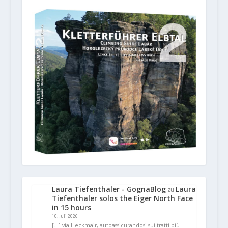
Laura Tiefenthaler - GognaBlog
Laura
zu
Tiefenthaler solos the Eiger North Face
in 15 hours
10. Juli 2026
[…] via Heckmair, autoassicurandosi sui tratti più