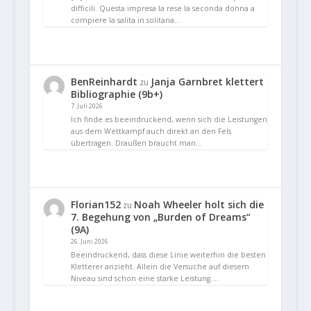
difficili. Questa impresa la rese la seconda donna a
compiere la salita in solitaria…
BenReinhardt
Janja Garnbret klettert
zu
Bibliographie (9b+)
7. Juli 2026
Ich finde es beeindruckend, wenn sich die Leistungen
aus dem Wettkampf auch direkt an den Fels
übertragen. Draußen braucht man…
Florian152
Noah Wheeler holt sich die
zu
7. Begehung von „Burden of Dreams“
(9A)
26. Juni 2026
Beeindruckend, dass diese Linie weiterhin die besten
Kletterer anzieht. Allein die Versuche auf diesem
Niveau sind schon eine starke Leistung.…