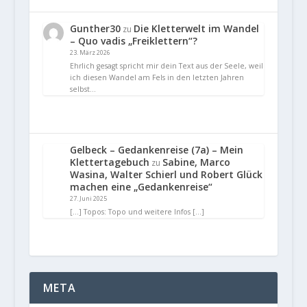
Gunther30
Die Kletterwelt im Wandel
zu
– Quo vadis „Freiklettern“?
23. März 2026
Ehrlich gesagt spricht mir dein Text aus der Seele, weil
ich diesen Wandel am Fels in den letzten Jahren
selbst…
Gelbeck – Gedankenreise (7a) – Mein
Klettertagebuch
Sabine, Marco
zu
Wasina, Walter Schierl und Robert Glück
machen eine „Gedankenreise“
27. Juni 2025
[…] Topos: Topo und weitere Infos […]
META