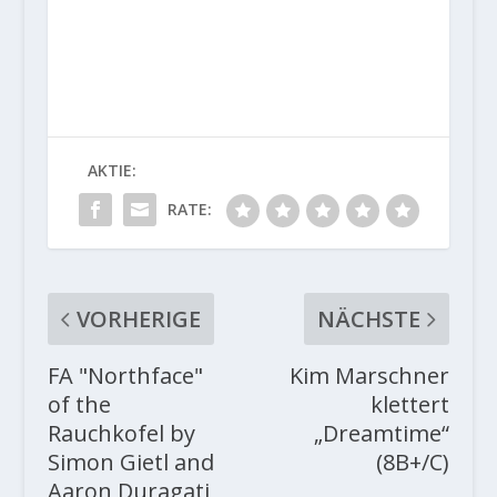
AKTIE:
RATE:
VORHERIGE
NÄCHSTE
FA "Northface"
Kim Marschner
of the
klettert
Rauchkofel by
„Dreamtime“
Simon Gietl and
(8B+/C)
Aaron Duragati