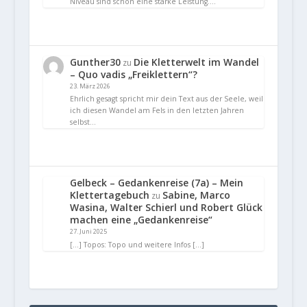
Niveau sind schon eine starke Leistung.…
Gunther30
Die Kletterwelt im Wandel
zu
– Quo vadis „Freiklettern“?
23. März 2026
Ehrlich gesagt spricht mir dein Text aus der Seele, weil
ich diesen Wandel am Fels in den letzten Jahren
selbst…
Gelbeck – Gedankenreise (7a) – Mein
Klettertagebuch
Sabine, Marco
zu
Wasina, Walter Schierl und Robert Glück
machen eine „Gedankenreise“
27. Juni 2025
[…] Topos: Topo und weitere Infos […]