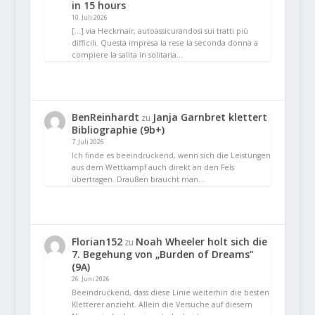
in 15 hours
10. Juli 2026
[…] via Heckmair, autoassicurandosi sui tratti più
difficili. Questa impresa la rese la seconda donna a
compiere la salita in solitaria…
BenReinhardt
Janja Garnbret klettert
zu
Bibliographie (9b+)
7. Juli 2026
Ich finde es beeindruckend, wenn sich die Leistungen
aus dem Wettkampf auch direkt an den Fels
übertragen. Draußen braucht man…
Florian152
Noah Wheeler holt sich die
zu
7. Begehung von „Burden of Dreams“
(9A)
26. Juni 2026
Beeindruckend, dass diese Linie weiterhin die besten
Kletterer anzieht. Allein die Versuche auf diesem