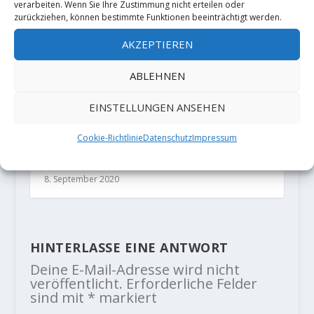
verarbeiten. Wenn Sie Ihre Zustimmung nicht erteilen oder
zurückziehen, können bestimmte Funktionen beeinträchtigt werden.
AKZEPTIEREN
ABLEHNEN
EINSTELLUNGEN ANSEHEN
MP "Magellan" (X-) Redpoint by
Cookie-Richtlinie
Datenschutz
Impressum
Alexander Huber and Guido
Unterwurzacher
8. September 2020
HINTERLASSE EINE ANTWORT
Deine E-Mail-Adresse wird nicht
veröffentlicht.
Erforderliche Felder
sind mit
*
markiert