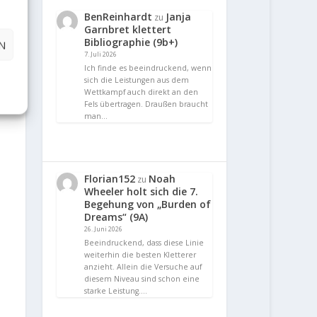
BenReinhardt
Janja
zu
Garnbret klettert
Bibliographie (9b+)
N
7. Juli 2026
Ich finde es beeindruckend, wenn
sich die Leistungen aus dem
Wettkampf auch direkt an den
Fels übertragen. Draußen braucht
man…
Florian152
Noah
zu
Wheeler holt sich die 7.
Begehung von „Burden of
Dreams“ (9A)
26. Juni 2026
Beeindruckend, dass diese Linie
weiterhin die besten Kletterer
anzieht. Allein die Versuche auf
diesem Niveau sind schon eine
starke Leistung.…