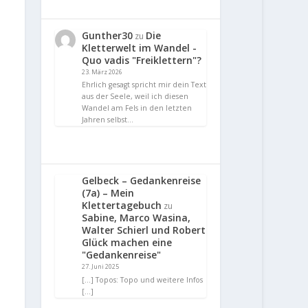
Gunther30
Die
zu
Kletterwelt im Wandel -
Quo vadis "Freiklettern"?
23. März 2026
Ehrlich gesagt spricht mir dein Text
aus der Seele, weil ich diesen
Wandel am Fels in den letzten
Jahren selbst…
Gelbeck – Gedankenreise
(7a) – Mein
Klettertagebuch
zu
Sabine, Marco Wasina,
Walter Schierl und Robert
Glück machen eine
"Gedankenreise"
27. Juni 2025
[…] Topos: Topo und weitere Infos
[…]