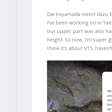
Dai Koyamada meint dazu 
I’ve been working on in Yak
but upper part was also ha
height. So now, I’m super gl
think it’s about V15, haven’
Wir
und
um 
kön
ver