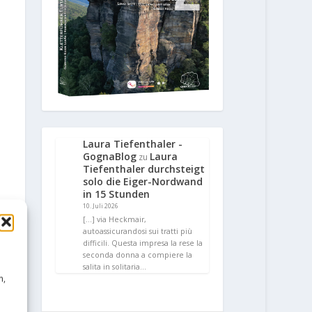
Laura Tiefenthaler -
GognaBlog
Laura
zu
Tiefenthaler durchsteigt
solo die Eiger-Nordwand
in 15 Stunden
10. Juli 2026
[…] via Heckmair,
autoassicurandosi sui tratti più
difficili. Questa impresa la rese la
seconda donna a compiere la
salita in solitaria…
n,