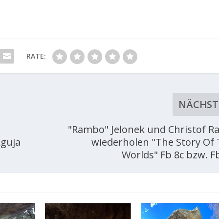
RATE:
NÄCHST
"Rambo" Jelonek und Christof R
Aguja
wiederholen "The Story Of
Worlds" Fb 8c bzw. F