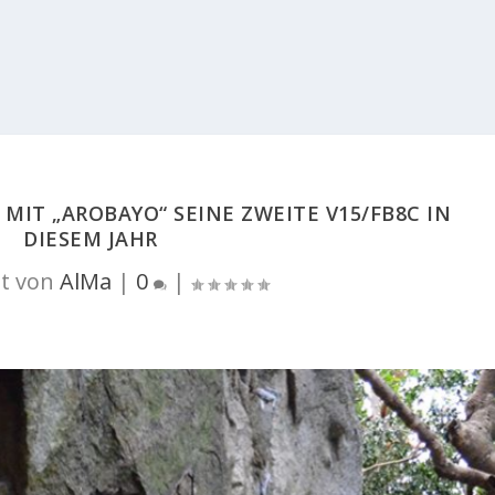
MIT „AROBAYO“ SEINE ZWEITE V15/FB8C IN
DIESEM JAHR
t von
AlMa
|
0
|