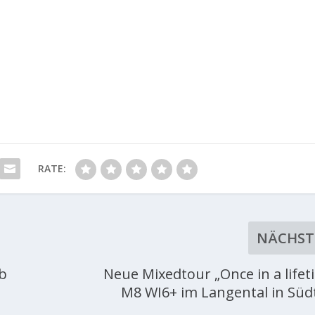
RATE:
NÄCHST
8b
Neue Mixedtour „Once in a lifet
M8 WI6+ im Langental in Südt