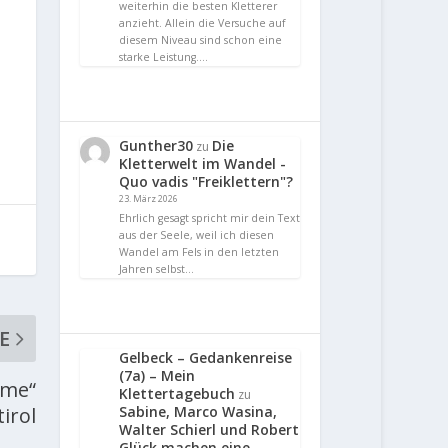
weiterhin die besten Kletterer
anzieht. Allein die Versuche auf
diesem Niveau sind schon eine
starke Leistung.…
Gunther30
Die
zu
Kletterwelt im Wandel -
Quo vadis "Freiklettern"?
23. März 2026
Ehrlich gesagt spricht mir dein Text
aus der Seele, weil ich diesen
Wandel am Fels in den letzten
Jahren selbst…
E
Gelbeck – Gedankenreise
(7a) – Mein
ime“
Klettertagebuch
zu
Sabine, Marco Wasina,
irol
Walter Schierl und Robert
Glück machen eine