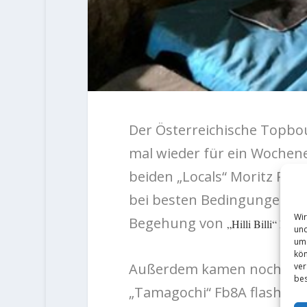
Der Österreichische Topbou
mal wieder für ein Wochene
beiden „Locals“ Moritz Per
bei besten Bedingungen, eb
Wir
Begehung von
„Hilli Billi“ Fb8B
und
um 
kön
ver
Außerdem kamen noch:
bes
„Tamagochi“ Fb8A flash