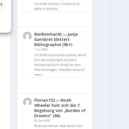
N
seconda donna a compiere la
salita in solitaria…
BenReinhardt
Janja
zu
Garnbret klettert
Bibliographie (9b+)
7. Juli 2026
Ich finde es beeindruckend, wenn
sich die Leistungen aus dem
Wettkampf auch direkt an den
Fels übertragen. Draußen braucht
man…
Florian152
Noah
zu
Wheeler holt sich die 7.
Begehung von „Burden of
Dreams“ (9A)
26. Juni 2026
Beeindruckend, dass diese Linie