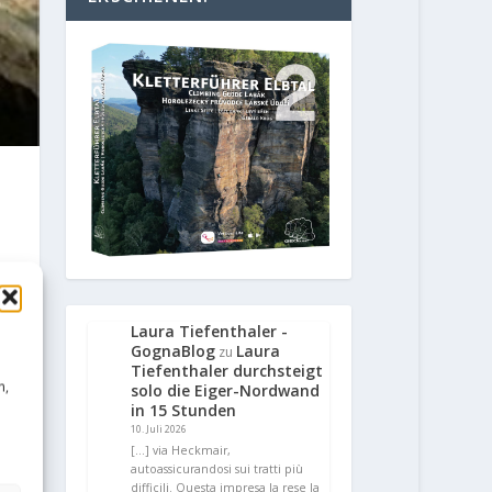
Laura Tiefenthaler -
GognaBlog
Laura
zu
Tiefenthaler durchsteigt
n,
solo die Eiger-Nordwand
in 15 Stunden
10. Juli 2026
[…] via Heckmair,
autoassicurandosi sui tratti più
difficili. Questa impresa la rese la