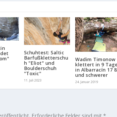
tin
Schuhtest: Saltic
ldet
Barfußkletterschu
dom"
Wadim Timonow
h "Eliot" und
klettert in 9 Tag
Boulderschuh
in Albarracín 17 
"Toxic"
und schwerer
11. Juli 2023
24. Januar 2019
röffentlicht.
Erforderliche Felder sind mit
*