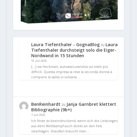
Laura Tiefenthaler - GognaBlog
Laura
zu
Tiefenthaler durchsteigt solo die Eiger-
Nordwand in 15 Stunden
10. Juli 2026
[…] via Heckmair, autoassicurandosi sui tratti più
difficili. Questa impresa la rese la seconda donna a
compiere la salita in solitaria…
BenReinhardt
Janja Garnbret klettert
zu
Bibliographie (9b+)
7. Juli 2026
Ich finde es beeindruckend, wenn sich die Leistungen
aus dem Wettkampf auch direkt an den Fels
übertragen. Draußen braucht man…