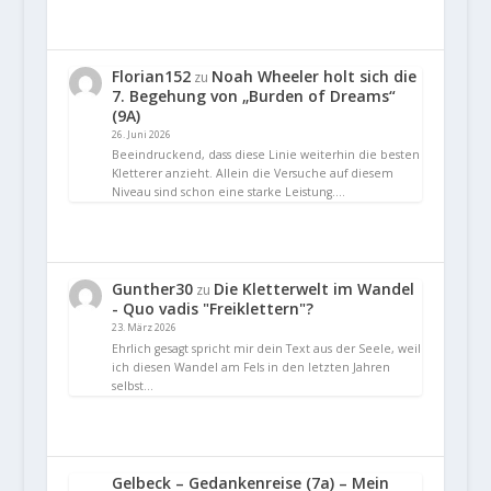
Florian152
Noah Wheeler holt sich die
zu
7. Begehung von „Burden of Dreams“
(9A)
26. Juni 2026
Beeindruckend, dass diese Linie weiterhin die besten
Kletterer anzieht. Allein die Versuche auf diesem
Niveau sind schon eine starke Leistung.…
Gunther30
Die Kletterwelt im Wandel
zu
- Quo vadis "Freiklettern"?
23. März 2026
Ehrlich gesagt spricht mir dein Text aus der Seele, weil
ich diesen Wandel am Fels in den letzten Jahren
selbst…
Gelbeck – Gedankenreise (7a) – Mein