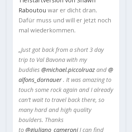
Tiefstartversion von Shawn
Raboutou
war er dicht dran.
Dafür muss und will er jetzt noch
mal wiederkommen.
„Just got back from a short 3 day
trip to Val Bavona with my
buddies
@michael.piccolruaz
and
@
alfons_dornauer
. It was amazing to
touch some rock again and I already
can‘t wait to travel back there, so
many hard and high quality
boulders. Thanks
to
@giuliano_cameroni
I can find