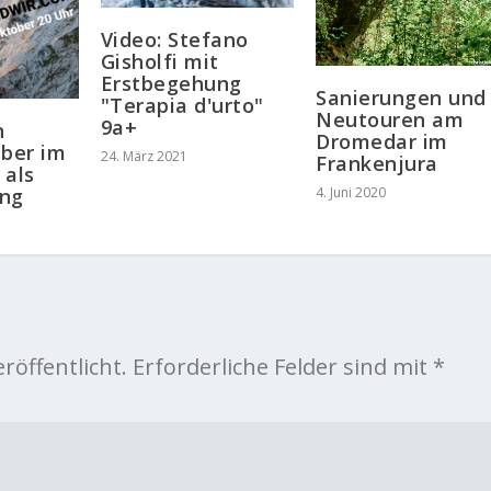
Video: Stefano
Gisholfi mit
Erstbegehung
Sanierungen und
"Terapia d'urto"
Neutouren am
9a+
n
Dromedar im
ber im
24. März 2021
Frankenjura
 als
ung
4. Juni 2020
röffentlicht.
Erforderliche Felder sind mit
*