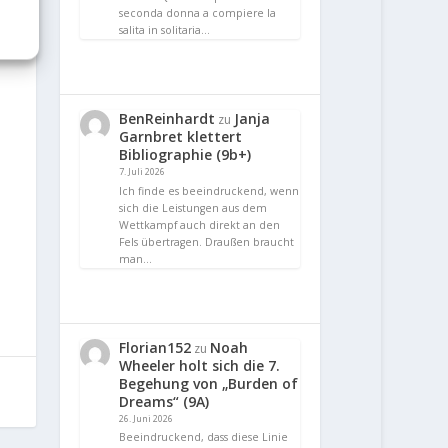
seconda donna a compiere la
salita in solitaria…
BenReinhardt
Janja
zu
Garnbret klettert
Bibliographie (9b+)
7. Juli 2026
Ich finde es beeindruckend, wenn
sich die Leistungen aus dem
Wettkampf auch direkt an den
Fels übertragen. Draußen braucht
man…
Florian152
Noah
zu
Wheeler holt sich die 7.
Begehung von „Burden of
Dreams“ (9A)
26. Juni 2026
Beeindruckend, dass diese Linie