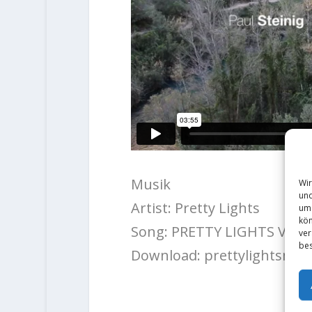
Musik
Wir
und
Artist: Pretty Lights
um 
kön
Song: PRETTY LIGHTS VS R
ver
bes
Download: prettylightsmus