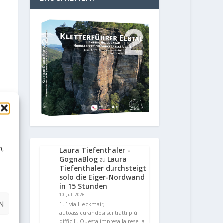
n,
Laura Tiefenthaler -
GognaBlog
Laura
zu
Tiefenthaler durchsteigt
solo die Eiger-Nordwand
in 15 Stunden
10. Juli 2026
N
[…] via Heckmair,
autoassicurandosi sui tratti più
difficili. Questa impresa la rese la