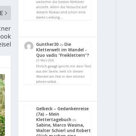
weiterhin die besten Kletterer
anzieht. Allein die Versuche auf
E
diesem Niveau sind schon eine
starke Leistung.…
tner
look
isel
Gunther30
Die
zu
Kletterwelt im Wandel -
Quo vadis "Freiklettern"?
23. März 2026
Ehrlich gesagt spricht mir dein Text
aus der Seele, weil ich diesen
Wandel am Fels in den letzten
Jahren selbst…
Gelbeck – Gedankenreise
(7a) – Mein
Klettertagebuch
zu
Sabine, Marco Wasina,
Walter Schierl und Robert
Glück machen eine