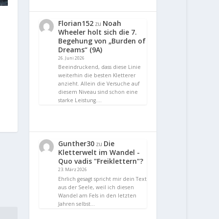
Florian152
Noah
zu
Wheeler holt sich die 7.
Begehung von „Burden of
Dreams“ (9A)
26. Juni 2026
Beeindruckend, dass diese Linie
weiterhin die besten Kletterer
anzieht. Allein die Versuche auf
diesem Niveau sind schon eine
starke Leistung.…
Gunther30
Die
zu
Kletterwelt im Wandel -
Quo vadis "Freiklettern"?
23. März 2026
Ehrlich gesagt spricht mir dein Text
aus der Seele, weil ich diesen
Wandel am Fels in den letzten
Jahren selbst…