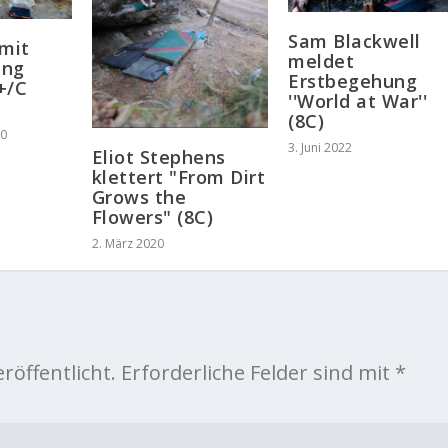
Sam Blackwell
 mit
meldet
ung
Erstbegehung
B+/C
''World at War''
(8C)
20
3. Juni 2022
Eliot Stephens
klettert "From Dirt
Grows the
Flowers" (8C)
2. März 2020
röffentlicht.
Erforderliche Felder sind mit
*