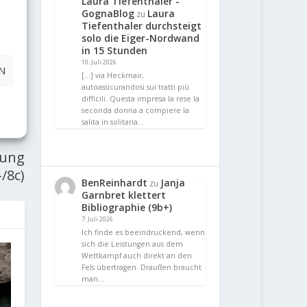
Laura Tiefenthaler -
GognaBlog
Laura
zu
Tiefenthaler durchsteigt
solo die Eiger-Nordwand
in 15 Stunden
10. Juli 2026
N
[…] via Heckmair,
autoassicurandosi sui tratti più
difficili. Questa impresa la rese la
seconda donna a compiere la
E
salita in solitaria…
hung
/8c)
BenReinhardt
Janja
zu
Garnbret klettert
Bibliographie (9b+)
7. Juli 2026
Ich finde es beeindruckend, wenn
sich die Leistungen aus dem
Wettkampf auch direkt an den
Fels übertragen. Draußen braucht
man…