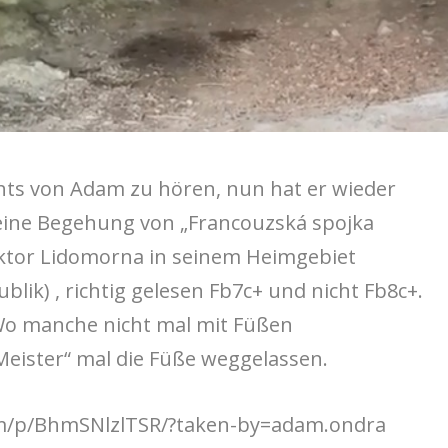
ichts von Adam zu hören, nun hat er wieder
eine Begehung von „Francouzská spojka
Sektor Lidomorna in seinem Heimgebiet
blik) , richtig gelesen Fb7c+ und nicht Fb8c+.
Wo manche nicht mal mit Füßen
eister“ mal die Füße weggelassen.
m/p/BhmSNlzlTSR/?taken-by=adam.ondra