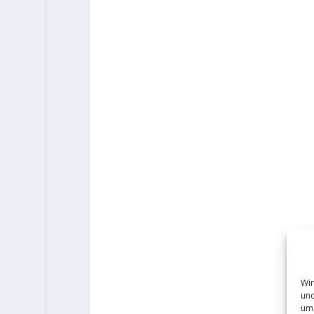
Wir
und
um 