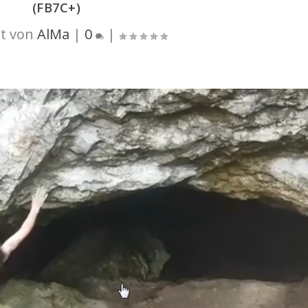
(FB7C+)
t von
AlMa
|
0
|