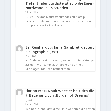
Tiefenthaler durchsteigt solo die Eiger-
Nordwand in 15 Stunden
10. Juli 2026
[…] via Heckmair, autoassicurandosi sui tratti più
difficili. Questa impresa la rese la seconda donna a
compiere la salita in solitaria…
BenReinhardt
Janja Garnbret klettert
zu
Bibliographie (9b+)
7. Juli 2026
Ich finde es beeindruckend, wenn sich die Leistungen
aus dem Wettkampf auch direkt an den Fels
übertragen. Draußen braucht man…
Florian152
Noah Wheeler holt sich die
zu
7. Begehung von „Burden of Dreams“
(9A)
26. Juni 2026
Beeindruckend, dass diese Linie weiterhin die besten