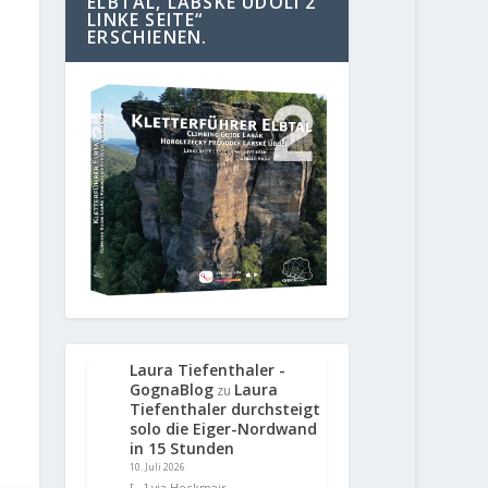
ELBTAL, LABSKE UDOLI 2
LINKE SEITE“
ERSCHIENEN.
Laura Tiefenthaler -
GognaBlog
Laura
zu
Tiefenthaler durchsteigt
solo die Eiger-Nordwand
in 15 Stunden
10. Juli 2026