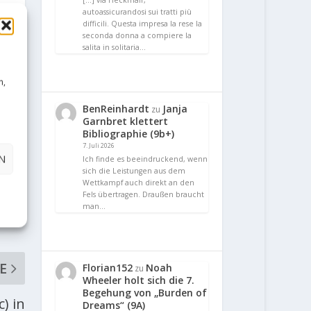
[…] via Heckmair,
autoassicurandosi sui tratti più
difficili. Questa impresa la rese la
seconda donna a compiere la
salita in solitaria…
n,
BenReinhardt
Janja
zu
Garnbret klettert
Bibliographie (9b+)
7. Juli 2026
N
Ich finde es beeindruckend, wenn
sich die Leistungen aus dem
Wettkampf auch direkt an den
Fels übertragen. Draußen braucht
man…
E
Florian152
Noah
zu
Wheeler holt sich die 7.
Begehung von „Burden of
) in
Dreams“ (9A)