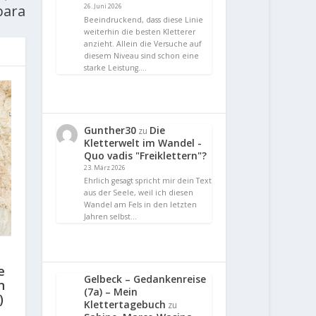
bara
26. Juni 2026
Beeindruckend, dass diese Linie
weiterhin die besten Kletterer
anzieht. Allein die Versuche auf
diesem Niveau sind schon eine
starke Leistung.…
Gunther30
Die
zu
Kletterwelt im Wandel -
Quo vadis "Freiklettern"?
23. März 2026
Ehrlich gesagt spricht mir dein Text
aus der Seele, weil ich diesen
Wandel am Fels in den letzten
Jahren selbst…
e
Gelbeck – Gedankenreise
n
(7a) – Mein
)
Klettertagebuch
zu