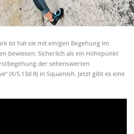
rk ist hat sie mit einigen Begehung im
en bewiesen. Sicherlich als ein Höhepunkt
e Erstbegehung der sehenswerten
“ (X/5.13d R) in Squamish. Jetzt gibt es eine