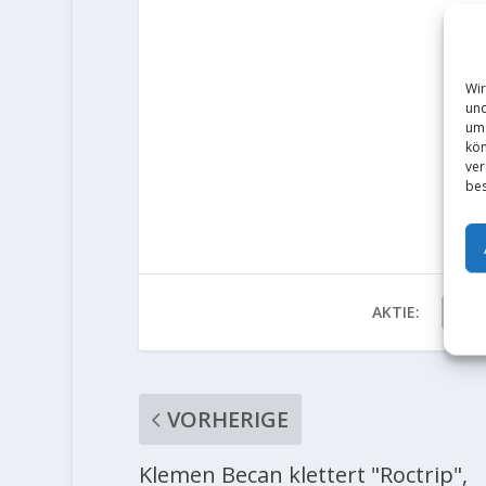
Wir
und
um 
kön
ver
bes
AKTIE:
VORHERIGE
Klemen Becan klettert "Roctrip",