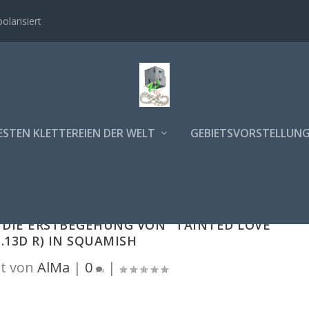
polarisiert
ESTEN KLETTEREIEN DER WELT
GEBIETSVORSTELLUN
 DIE ERSTBEGEHUNG VON "TAINTED LOVE"
5.13D R) IN SQUAMISH
t von
AlMa
|
0
|