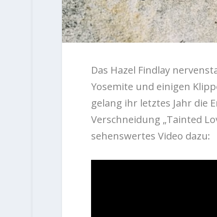
Das Hazel Findlay nervensta
Yosemite und einigen Klipp
gelang ihr letztes Jahr di
Verschneidung „Tainted Love
sehenswertes Video dazu: