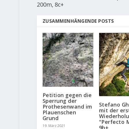
200m, 8c+
ZUSAMMENHÄNGENDE POSTS
Petition gegen die
Sperrung der
Stefano Ghi
Prothesenwand im
mit der er
Plauenschen
Wiederhol
Grund
"Perfecto 
19. März 2021
9b+