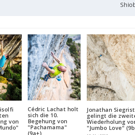
Shio
Cédric Lachat holt
solfi
Jonathan Siegrist
sich die 10.
sten
gelingt die zweit
Begehung von
ung von
Wiederholung vo
"Pachamama"
Mundo"
"Jumbo Love" (9b
(9a+)