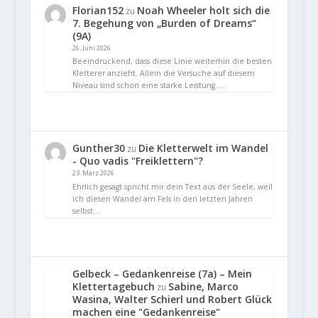
Florian152
Noah Wheeler holt sich die
zu
7. Begehung von „Burden of Dreams“
(9A)
26. Juni 2026
Beeindruckend, dass diese Linie weiterhin die besten
Kletterer anzieht. Allein die Versuche auf diesem
Niveau sind schon eine starke Leistung.…
Gunther30
Die Kletterwelt im Wandel
zu
- Quo vadis "Freiklettern"?
23. März 2026
Ehrlich gesagt spricht mir dein Text aus der Seele, weil
ich diesen Wandel am Fels in den letzten Jahren
selbst…
Gelbeck – Gedankenreise (7a) – Mein
Klettertagebuch
Sabine, Marco
zu
Wasina, Walter Schierl und Robert Glück
machen eine "Gedankenreise"