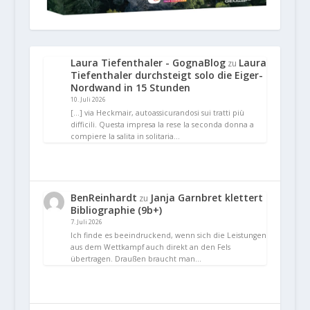
Laura Tiefenthaler - GognaBlog
Laura
zu
Tiefenthaler durchsteigt solo die Eiger-
Nordwand in 15 Stunden
10. Juli 2026
[…] via Heckmair, autoassicurandosi sui tratti più
difficili. Questa impresa la rese la seconda donna a
compiere la salita in solitaria…
BenReinhardt
Janja Garnbret klettert
zu
Bibliographie (9b+)
7. Juli 2026
Ich finde es beeindruckend, wenn sich die Leistungen
aus dem Wettkampf auch direkt an den Fels
übertragen. Draußen braucht man…