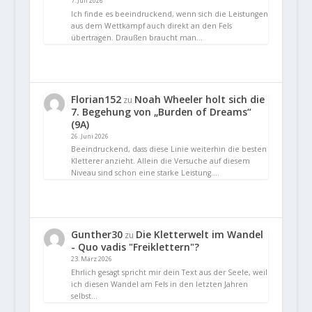
7. Juli 2026
Ich finde es beeindruckend, wenn sich die Leistungen
aus dem Wettkampf auch direkt an den Fels
übertragen. Draußen braucht man…
Florian152
Noah Wheeler holt sich die
zu
7. Begehung von „Burden of Dreams“
(9A)
26. Juni 2026
Beeindruckend, dass diese Linie weiterhin die besten
Kletterer anzieht. Allein die Versuche auf diesem
Niveau sind schon eine starke Leistung.…
Gunther30
Die Kletterwelt im Wandel
zu
- Quo vadis "Freiklettern"?
23. März 2026
Ehrlich gesagt spricht mir dein Text aus der Seele, weil
ich diesen Wandel am Fels in den letzten Jahren
selbst…