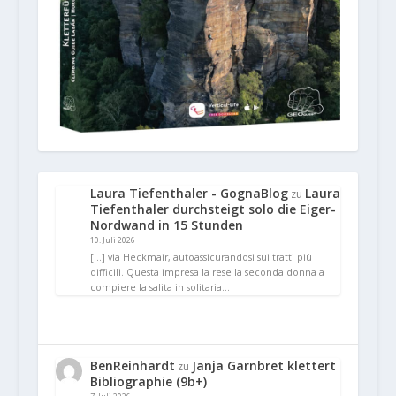
Laura Tiefenthaler - GognaBlog
Laura
zu
Tiefenthaler durchsteigt solo die Eiger-
Nordwand in 15 Stunden
10. Juli 2026
[…] via Heckmair, autoassicurandosi sui tratti più
difficili. Questa impresa la rese la seconda donna a
compiere la salita in solitaria…
BenReinhardt
Janja Garnbret klettert
zu
Bibliographie (9b+)