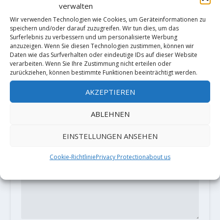
Gewinne ein Skitouren-Outfit von
verwalten
Haglöfs im Wert von 580 Euro
Wir verwenden Technologien wie Cookies, um Geräteinformationen zu
4. Dezember 2018
speichern und/oder darauf zuzugreifen. Wir tun dies, um das
Surferlebnis zu verbessern und um personalisierte Werbung
anzuzeigen. Wenn Sie diesen Technologien zustimmen, können wir
Daten wie das Surfverhalten oder eindeutige IDs auf dieser Website
verarbeiten. Wenn Sie Ihre Zustimmung nicht erteilen oder
zurückziehen, können bestimmte Funktionen beeinträchtigt werden.
HINTERLASSE EINE ANTWORT
Deine E-Mail-Adresse wird nicht
AKZEPTIEREN
veröffentlicht.
Erforderliche Felder
sind mit
*
markiert
ABLEHNEN
EINSTELLUNGEN ANSEHEN
Cookie-Richtlinie
Privacy Protection
about us