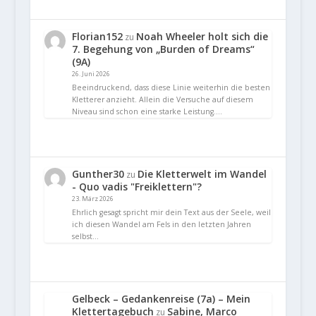
Florian152
Noah Wheeler holt sich die
zu
7. Begehung von „Burden of Dreams“
(9A)
26. Juni 2026
Beeindruckend, dass diese Linie weiterhin die besten
Kletterer anzieht. Allein die Versuche auf diesem
Niveau sind schon eine starke Leistung.…
Gunther30
Die Kletterwelt im Wandel
zu
- Quo vadis "Freiklettern"?
23. März 2026
Ehrlich gesagt spricht mir dein Text aus der Seele, weil
ich diesen Wandel am Fels in den letzten Jahren
selbst…
Gelbeck – Gedankenreise (7a) – Mein
Klettertagebuch
Sabine, Marco
zu