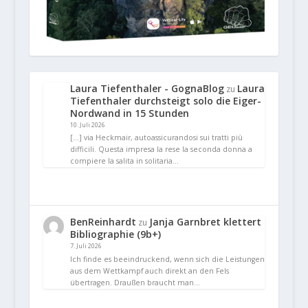
Laura Tiefenthaler - GognaBlog
Laura
zu
Tiefenthaler durchsteigt solo die Eiger-
Nordwand in 15 Stunden
10. Juli 2026
[…] via Heckmair, autoassicurandosi sui tratti più
difficili. Questa impresa la rese la seconda donna a
compiere la salita in solitaria…
BenReinhardt
Janja Garnbret klettert
zu
Bibliographie (9b+)
7. Juli 2026
Ich finde es beeindruckend, wenn sich die Leistungen
aus dem Wettkampf auch direkt an den Fels
übertragen. Draußen braucht man…