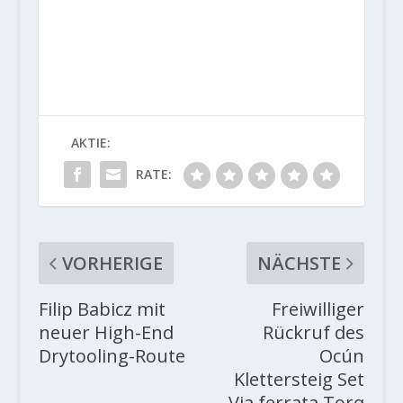
AKTIE:
RATE:
VORHERIGE
NÄCHSTE
Filip Babicz mit
Freiwilliger
neuer High-End
Rückruf des
Drytooling-Route
Ocún
Klettersteig Set
Via ferrata Torq