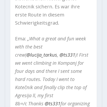
Kotecnik sichern. Es war ihre
erste Route in diesem
Schwierigkeitsgrad.
Ema:
„What a great and fun week
with the best
crew(
@lucija_tarkus
,
@ts331
)! First
we went climbing in Kompanj for
four days and there I sent some
hard routes. Today I went to
Kotečnik and finally clip the top of
Agresija ll, my first
8b+/c Thanks
@ts331
for organizing