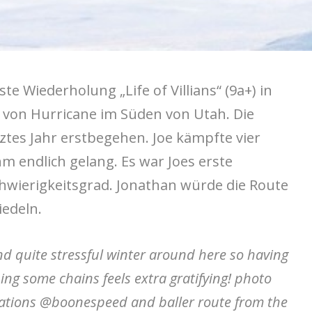
ste Wiederholung „Life of Villians“ (9a+) in
e von Hurricane im Süden von Utah. Die
ztes Jahr erstbegehen. Joe kämpfte vier
ihm endlich gelang. Es war Joes erste
hwierigkeitsgrad. Jonathan würde die Route
iedeln.
and quite stressful winter around here so having
ng some chains feels extra gratifying! photo
rations @boonespeed and baller route from the