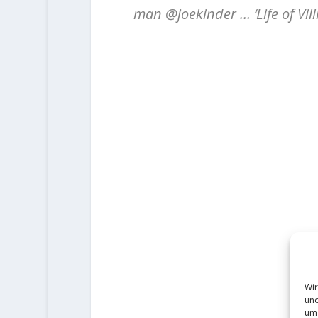
man @joekinder … ‘Life of Villia
Wir
und
um 