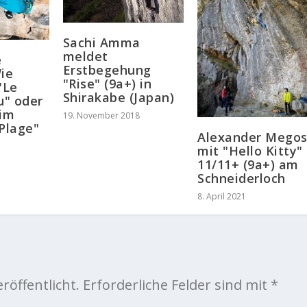
Sachi Amma
meldet
e
Erstbegehung
Wie
"Rise" (9a+) in
"Le
Shirakabe (Japan)
u" oder
 im
19. November 2018
 Plage"
Alexander Mego
mit "Hello Kitty"
11/11+ (9a+) am
Schneiderloch
8. April 2021
röffentlicht.
Erforderliche Felder sind mit
*