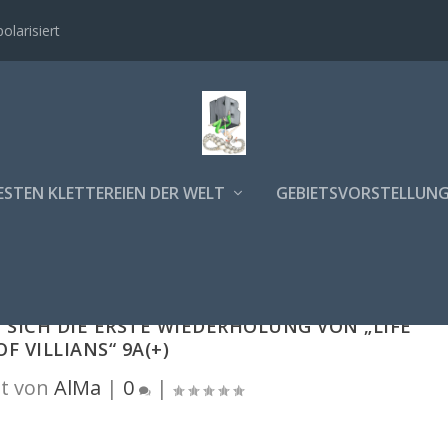
polarisiert
ESTEN KLETTEREIEN DER WELT
GEBIETSVORSTELLUN
 SICH DIE ERSTE WIEDERHOLUNG VON „LIFE
OF VILLIANS“ 9A(+)
t von
AlMa
|
0
|