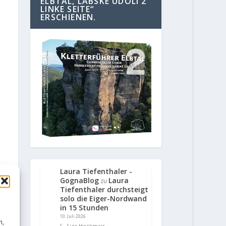
ELBTAL, LABSKE UDOLI 2
LINKE SEITE“
ERSCHIENEN.
Laura Tiefenthaler -
GognaBlog
Laura
zu
Tiefenthaler durchsteigt
solo die Eiger-Nordwand
in 15 Stunden
10. Juli 2026
n,