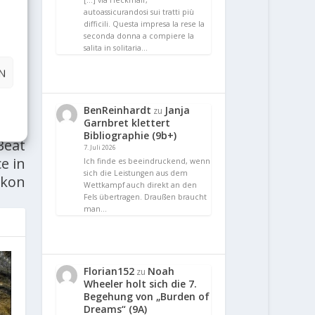
[…] via Heckmair,
autoassicurandosi sui tratti più
difficili. Questa impresa la rese la
seconda donna a compiere la
salita in solitaria…
N
E
BenReinhardt
Janja
zu
Garnbret klettert
Bibliographie (9b+)
Beat
7. Juli 2026
e in
Ich finde es beeindruckend, wenn
sich die Leistungen aus dem
ikon
Wettkampf auch direkt an den
Fels übertragen. Draußen braucht
man…
Florian152
Noah
zu
Wheeler holt sich die 7.
Begehung von „Burden of
Dreams“ (9A)