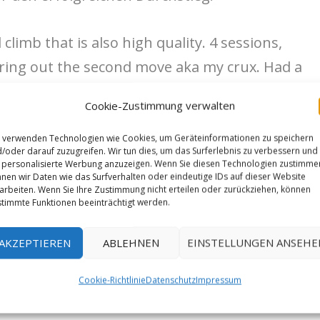
 climb that is also high quality. 4 sessions,
guring out the second move aka my crux. Had a
mies and tried hard, psyched to get it done
Cookie-Zustimmung verwalten
 of my depth in this grade range so I’m
 verwenden Technologien wie Cookies, um Geräteinformationen zu speichern
/oder darauf zuzugreifen. Wir tun dies, um das Surferlebnis zu verbessern und
personalisierte Werbung anzuzeigen. Wenn Sie diesen Technologien zustimme
nen wir Daten wie das Surfverhalten oder eindeutige IDs auf dieser Website
arbeiten. Wenn Sie Ihre Zustimmung nicht erteilen oder zurückziehen, können
timmte Funktionen beeinträchtigt werden.
m/p/BxqE4LbjMVp/
AKZEPTIEREN
ABLEHNEN
EINSTELLUNGEN ANSEHE
Cookie-Richtlinie
Datenschutz
Impressum