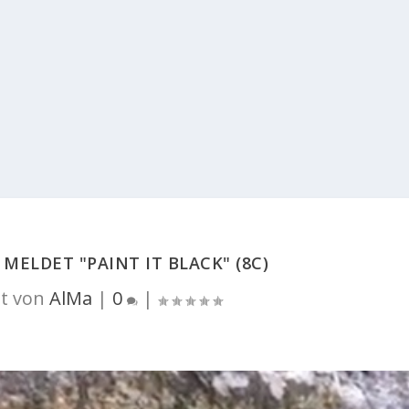
MELDET "PAINT IT BLACK" (8C)
t von
AlMa
|
0
|