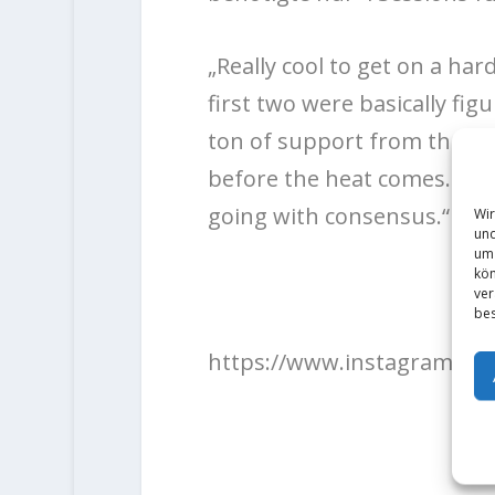
„
Really cool to get on a hard
first two were basically fi
ton of support from the ho
before the heat comes. Out
going with consensus.“
Wir
und
um 
kön
ver
bes
https://www.instagram.co