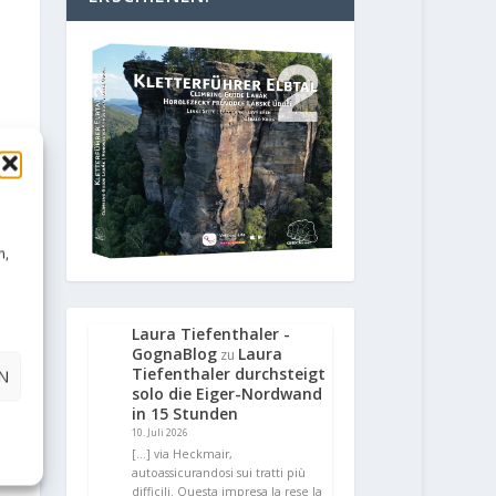
n,
Laura Tiefenthaler -
GognaBlog
Laura
zu
Tiefenthaler durchsteigt
N
solo die Eiger-Nordwand
in 15 Stunden
10. Juli 2026
[…] via Heckmair,
autoassicurandosi sui tratti più
difficili. Questa impresa la rese la