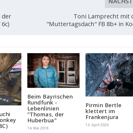
NÄCHST
 der
Toni Lamprecht mit
 6c)
"Muttertagsdach" FB 8b+ in Ko
Beim Bayrischen
Rundfunk -
Pirmin Bertle
Lebenlinien
klettert im
uchi
"Thomas, der
Frankenjura
Monkey
Huberbua"
8C)
13. April 2020
14. Mai 2018