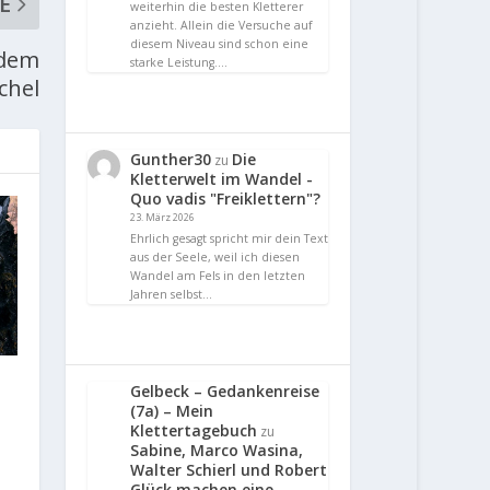
E
weiterhin die besten Kletterer
anzieht. Allein die Versuche auf
diesem Niveau sind schon eine
 dem
starke Leistung.…
chel
Gunther30
Die
zu
Kletterwelt im Wandel -
Quo vadis "Freiklettern"?
23. März 2026
Ehrlich gesagt spricht mir dein Text
aus der Seele, weil ich diesen
Wandel am Fels in den letzten
Jahren selbst…
Gelbeck – Gedankenreise
(7a) – Mein
Klettertagebuch
zu
Sabine, Marco Wasina,
Walter Schierl und Robert
Glück machen eine