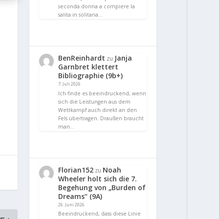
seconda donna a compiere la
salita in solitaria…
BenReinhardt
Janja
zu
Garnbret klettert
Bibliographie (9b+)
7. Juli 2026
Ich finde es beeindruckend, wenn
sich die Leistungen aus dem
Wettkampf auch direkt an den
Fels übertragen. Draußen braucht
man…
Florian152
Noah
zu
Wheeler holt sich die 7.
Begehung von „Burden of
Dreams“ (9A)
26. Juni 2026
Beeindruckend, dass diese Linie