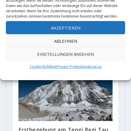
anzuzeigen. Wenn Sie diesen Technologien zustimmen, können wir
Cédric Lachat
Video: Isabelle
Daten wie das Surfverhalten oder eindeutige IDs auf dieser Website
verarbeiten. Wenn Sie Ihre Zustimmung nicht erteilen oder
klettert mit
Faus mit
zurückziehen, können bestimmte Funktionen beeinträchtigt werden.
"Sweet neuf"
Erstbegehung
AKZEPTIEREN
seine dritte 9a+
"Goldrush" 8B
ABLEHNEN
ZUSAMMENHÄNGENDE POSTS
EINSTELLUNGEN ANSEHEN
Cookie-Richtlinie
Privacy Protection
about us
Erstbegehung am Tengi Ragi Tau