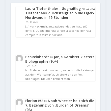
Laura Tiefenthaler - GognaBlog
Laura
zu
Tiefenthaler durchsteigt solo die Eiger-
Nordwand in 15 Stunden
10. Juli 2026
[…] via Heckmair, autoassicurandosi sui tratti più
difficili. Questa impresa la rese la seconda donna a
compiere la salita in solitaria…
BenReinhardt
Janja Garnbret klettert
zu
Bibliographie (9b+)
7. Juli 2026
Ich finde es beeindruckend, wenn sich die Leistungen
aus dem Wettkampf auch direkt an den Fels
übertragen. Draußen braucht man…
Florian152
Noah Wheeler holt sich die
zu
7. Begehung von „Burden of Dreams“
(9A)