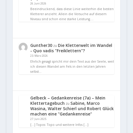
26. Juni 2026
Beeindruckend, dass diese Linie weiterhin die besten
Kletterer anzieht. Allein die Versuche auf diesem
Niveau sind schon eine starke Leistung.…
Gunther30
Die Kletterwelt im Wandel
zu
- Quo vadis "Freiklettern"?
23. März 2026
Ehrlich gesagt spricht mir dein Text aus der Seele, weil
ich diesen Wandel am Fels in den letzten Jahren
selbst…
Gelbeck – Gedankenreise (7a) – Mein
Klettertagebuch
Sabine, Marco
zu
Wasina, Walter Schierl und Robert Glück
machen eine "Gedankenreise"
27. Juni 2025
[…] Topos: Topo und weitere Infos […]