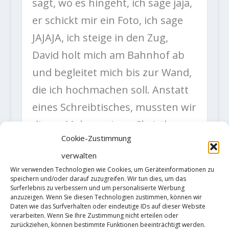
sagt, wo es hingeht, ich sage jaja,
er schickt mir ein Foto, ich sage
JAJAJA, ich steige in den Zug,
David holt mich am Bahnhof ab
und begleitet mich bis zur Wand,
die ich hochmachen soll. Anstatt
eines Schreibtisches, mussten wir
dieses Mal nur einen Christbaum
Cookie-Zustimmung
kaufen, aufstellen und auf der
verwalten
Fahrt ins Karwendel bei drei
Wir verwenden Technologien wie Cookies, um Geräteinformationen zu
Restaurants halten, um deren
speichern und/oder darauf zuzugreifen. Wir tun dies, um das
Surferlebnis zu verbessern und um personalisierte Werbung
Speisekarten zu fotografieren.
anzuzeigen. Wenn Sie diesen Technologien zustimmen, können wir
Daten wie das Surfverhalten oder eindeutige IDs auf dieser Website
Ich hab vergessen warum, stand
verarbeiten. Wenn Sie Ihre Zustimmung nicht erteilen oder
zurückziehen, können bestimmte Funktionen beeinträchtigt werden.
glaube ich auch in