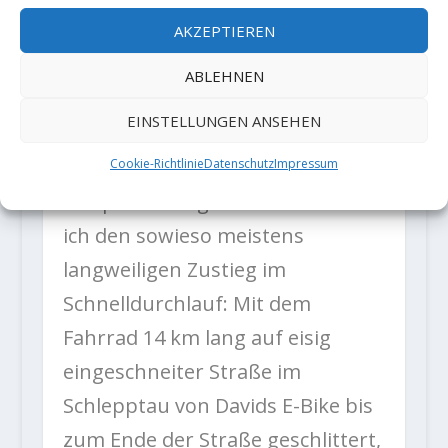
Zusammenhang mit dem
AKZEPTIEREN
Christbaum.
ABLEHNEN
EINSTELLUNGEN ANSEHEN
Um noch etwas eure
Aufmerksamkeit für den
Cookie-Richtlinie
Datenschutz
Impressum
Hauptteil übrig zu haben erzähle
ich den sowieso meistens
langweiligen Zustieg im
Schnelldurchlauf: Mit dem
Fahrrad 14 km lang auf eisig
eingeschneiter Straße im
Schlepptau von Davids E-Bike bis
zum Ende der Straße geschlittert,