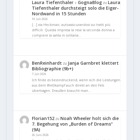
Laura Tiefenthaler - GognaBlog
Laura
zu
Tiefenthaler durchsteigt solo die Eiger-
Nordwand in 15 Stunden
10. Juli 2026
[…] via Heckmair, autoassicurandosi sui tratti più
difficili. Questa impresa la rese la seconda donna a
compiere la salita in solitaria…
BenReinhardt
Janja Garnbret klettert
zu
Bibliographie (9b+)
7. Juli 2026
Ich finde es beeindruckend, wenn sich die Leistungen
aus dem Wettkampf auch direkt an den Fels
übertragen. Draußen braucht man…
Florian152
Noah Wheeler holt sich die
zu
7. Begehung von „Burden of Dreams“
(9A)
26. Juni 2026