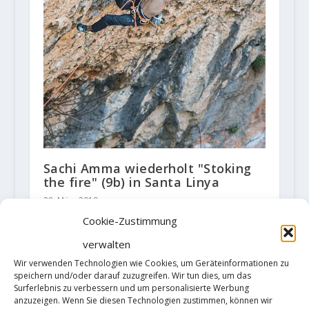
Sachi Amma wiederholt "Stoking
the fire" (9b) in Santa Linya
28. März 2019
Cookie-Zustimmung
verwalten
Wir verwenden Technologien wie Cookies, um Geräteinformationen zu
HINTERLASSE EINE ANTWORT
speichern und/oder darauf zuzugreifen. Wir tun dies, um das
Deine E-Mail-Adresse wird nicht
Surferlebnis zu verbessern und um personalisierte Werbung
veröffentlicht.
Erforderliche Felder
anzuzeigen. Wenn Sie diesen Technologien zustimmen, können wir