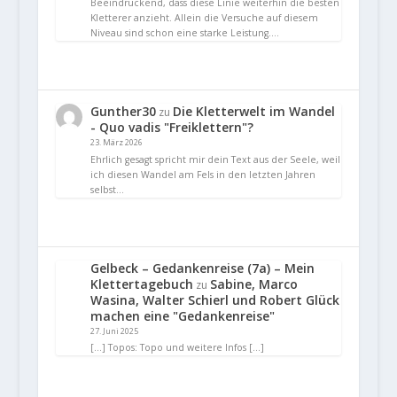
Beeindruckend, dass diese Linie weiterhin die besten
Kletterer anzieht. Allein die Versuche auf diesem
Niveau sind schon eine starke Leistung.…
Gunther30
Die Kletterwelt im Wandel
zu
- Quo vadis "Freiklettern"?
23. März 2026
Ehrlich gesagt spricht mir dein Text aus der Seele, weil
ich diesen Wandel am Fels in den letzten Jahren
selbst…
Gelbeck – Gedankenreise (7a) – Mein
Klettertagebuch
Sabine, Marco
zu
Wasina, Walter Schierl und Robert Glück
machen eine "Gedankenreise"
27. Juni 2025
[…] Topos: Topo und weitere Infos […]