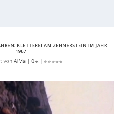
JAHREN: KLETTEREI AM ZEHNERSTEIN IM JAHR
1967
t von
AlMa
|
0
|