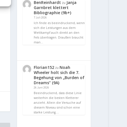
BenReinhardt
Janja
zu
Garnbret klettert
Bibliographie (9b+)
7. Juli 2026
Ich finde es beeindruckend, wenn
sich die Leistungen aus dem
Wettkampf auch direkt an den
Fels übertragen. Draußen braucht
man…
Florian152
Noah
zu
Wheeler holt sich die 7.
Begehung von „Burden of
Dreams“ (9A)
26. Juni 2026
Beeindruckend, dass diese Linie
weiterhin die besten Kletterer
anzieht. Allein die Versuche auf
diesem Niveau sind schon eine
starke Leistung.…