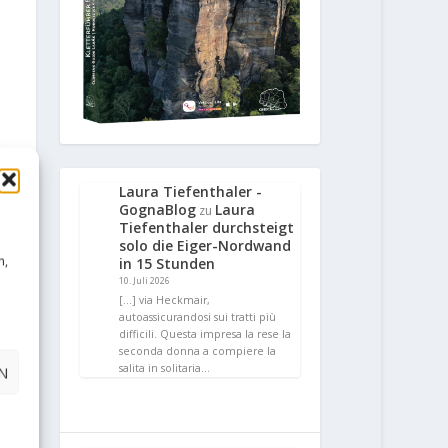
Laura Tiefenthaler -
GognaBlog
Laura
zu
Tiefenthaler durchsteigt
solo die Eiger-Nordwand
n,
in 15 Stunden
10. Juli 2026
[…] via Heckmair,
autoassicurandosi sui tratti più
difficili. Questa impresa la rese la
seconda donna a compiere la
salita in solitaria…
N