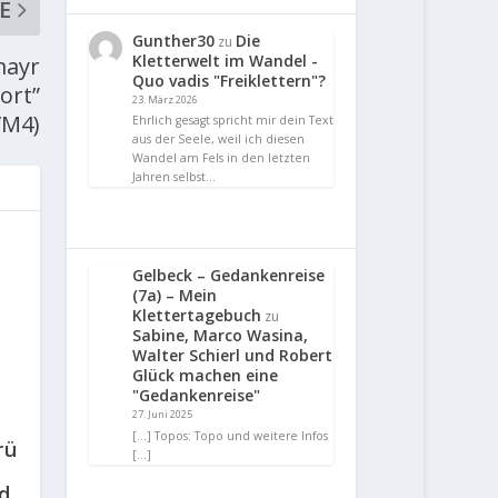
E
Gunther30
Die
zu
Kletterwelt im Wandel -
mayr
Quo vadis "Freiklettern"?
ort”
23. März 2026
/M4)
Ehrlich gesagt spricht mir dein Text
aus der Seele, weil ich diesen
Wandel am Fels in den letzten
Jahren selbst…
Gelbeck – Gedankenreise
(7a) – Mein
Klettertagebuch
zu
Sabine, Marco Wasina,
Walter Schierl und Robert
Glück machen eine
"Gedankenreise"
27. Juni 2025
[…] Topos: Topo und weitere Infos
rü
[…]
d