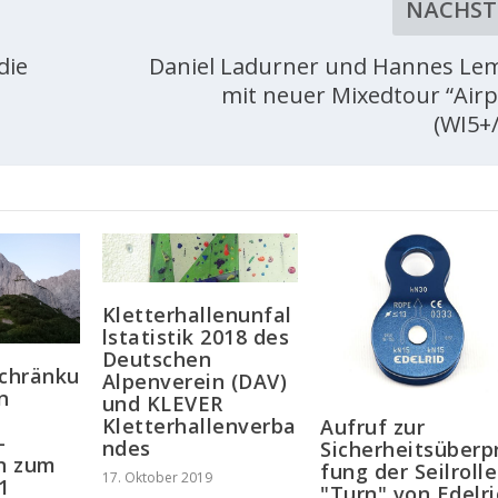
NÄCHST
die
Daniel Ladurner und Hannes Le
mit neuer Mixedtour “Airp
(WI5+
Kletterhallenunfal
lstatistik 2018 des
Deutschen
schränku
Alpenverein (DAV)
n
und KLEVER
Kletterhallenverba
Aufruf zur
-
ndes
Sicherheitsüberp
n zum
fung der Seilrolle
17. Oktober 2019
1
"Turn" von Edelri