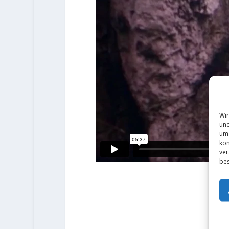
Wir
und
um 
kön
ver
bes