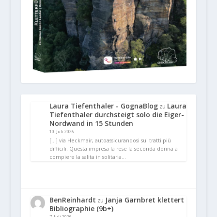
Laura Tiefenthaler - GognaBlog
Laura
zu
Tiefenthaler durchsteigt solo die Eiger-
Nordwand in 15 Stunden
10. Juli 2026
[…] via Heckmair, autoassicurandosi sui tratti più
difficili. Questa impresa la rese la seconda donna a
compiere la salita in solitaria…
BenReinhardt
Janja Garnbret klettert
zu
Bibliographie (9b+)
7. Juli 2026