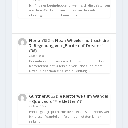
Ich finde es beeindruckend, wenn sich die Leistungen
aus dem Wettkampf auch direkt an den Fels
übertragen. Draußen braucht man…
Florian152
Noah Wheeler holt sich die
zu
7. Begehung von „Burden of Dreams“
(9A)
26. Juni 2026
Beeindruckend, dass diese Linie weiterhin die besten
Kletterer anzieht. Allein die Versuche auf diesem
Niveau sind schon eine starke Leistung.…
Gunther30
Die Kletterwelt im Wandel
zu
- Quo vadis "Freiklettern"?
23. März 2026
Ehrlich gesagt spricht mir dein Text aus der Seele, weil
ich diesen Wandel am Fels in den letzten Jahren
selbst…