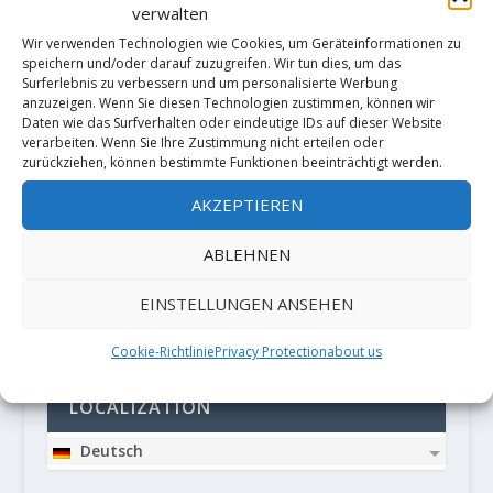
verwalten
Wir verwenden Technologien wie Cookies, um Geräteinformationen zu
speichern und/oder darauf zuzugreifen. Wir tun dies, um das
Surferlebnis zu verbessern und um personalisierte Werbung
anzuzeigen. Wenn Sie diesen Technologien zustimmen, können wir
Daten wie das Surfverhalten oder eindeutige IDs auf dieser Website
verarbeiten. Wenn Sie Ihre Zustimmung nicht erteilen oder
Diese Website verwendet Akismet, um
zurückziehen, können bestimmte Funktionen beeinträchtigt werden.
Spam zu reduzieren.
Erfahre, wie
AKZEPTIEREN
deine Kommentardaten verarbeitet
ABLEHNEN
werden.
EINSTELLUNGEN ANSEHEN
PARTNER
Cookie-Richtlinie
Privacy Protection
about us
LOCALIZATION
Deutsch