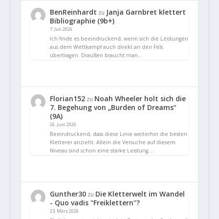
BenReinhardt
Janja Garnbret klettert
zu
Bibliographie (9b+)
7. Juli 2026
Ich finde es beeindruckend, wenn sich die Leistungen
aus dem Wettkampf auch direkt an den Fels
übertragen. Draußen braucht man…
Florian152
Noah Wheeler holt sich die
zu
7. Begehung von „Burden of Dreams“
(9A)
26. Juni 2026
Beeindruckend, dass diese Linie weiterhin die besten
Kletterer anzieht. Allein die Versuche auf diesem
Niveau sind schon eine starke Leistung.…
Gunther30
Die Kletterwelt im Wandel
zu
- Quo vadis "Freiklettern"?
23. März 2026