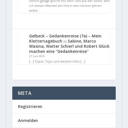
Ehrlich gesagt spricht mir dein Text aus der Seele, weil
ich diesen Wandel am Fels in den letzten Jahren
selbst…
Gelbeck – Gedankenreise (7a) – Mein
Klettertagebuch
Sabine, Marco
zu
Wasina, Walter Schierl und Robert Glück
machen eine "Gedankenreise"
27. Juni 2025
[…] Topos: Topo und weitere Infos […]
META
Registrieren
Anmelden