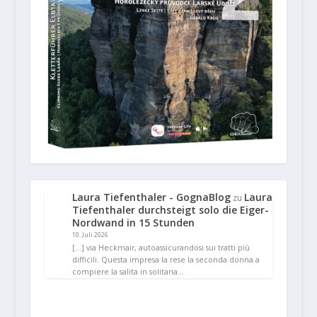
Laura Tiefenthaler - GognaBlog
Laura
zu
Tiefenthaler durchsteigt solo die Eiger-
Nordwand in 15 Stunden
10. Juli 2026
[…] via Heckmair, autoassicurandosi sui tratti più
difficili. Questa impresa la rese la seconda donna a
compiere la salita in solitaria…