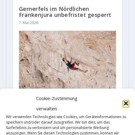
Gernerfels im Nördlichen
Frankenjura unbefristet gesperrt
7. Mai 2026
Video: Seb Bouin meldet
Cookie-Zustimmung
Erstbegehung von "Suprême
verwalten
Jumbo Love" 9b+
Wir verwenden Technologien wie Cookies, um Geräteinformationen zu
10. Mai 2023
speichern und/oder darauf zuzugreifen. Wir tun dies, um das
Surferlebnis zu verbessern und um personalisierte Werbung
anzuzeigen. Wenn Sie diesen Technologien zustimmen, können wir