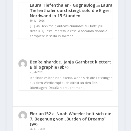
Laura Tiefenthaler - GognaBlog
Laura
zu
Tiefenthaler durchsteigt solo die Eiger-
Nordwand in 15 Stunden
10. Juli 2026
[…] via Heckmair, autoassicurandosi sui tratti più
difficili. Questa impresa la rese la seconda donna a
compiere la salita in solitaria…
BenReinhardt
Janja Garnbret klettert
zu
Bibliographie (9b+)
7. Juli 2026
Ich finde es beeindruckend, wenn sich die Leistungen
aus dem Wettkampf auch direkt an den Fels
übertragen. Draußen braucht man…
Florian152
Noah Wheeler holt sich die
zu
7. Begehung von „Burden of Dreams“
(9A)
26. Juni 2026