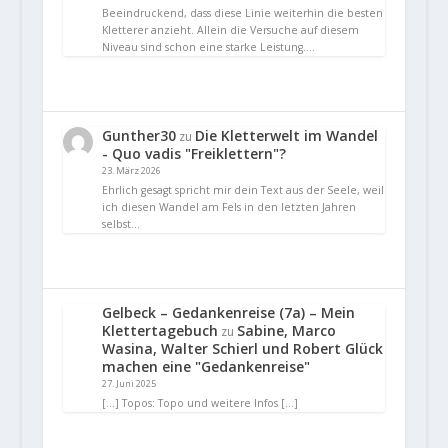
Beeindruckend, dass diese Linie weiterhin die besten
Kletterer anzieht. Allein die Versuche auf diesem
Niveau sind schon eine starke Leistung.…
Gunther30
Die Kletterwelt im Wandel
zu
- Quo vadis "Freiklettern"?
23. März 2026
Ehrlich gesagt spricht mir dein Text aus der Seele, weil
ich diesen Wandel am Fels in den letzten Jahren
selbst…
Gelbeck – Gedankenreise (7a) – Mein
Klettertagebuch
Sabine, Marco
zu
Wasina, Walter Schierl und Robert Glück
machen eine "Gedankenreise"
27. Juni 2025
[…] Topos: Topo und weitere Infos […]