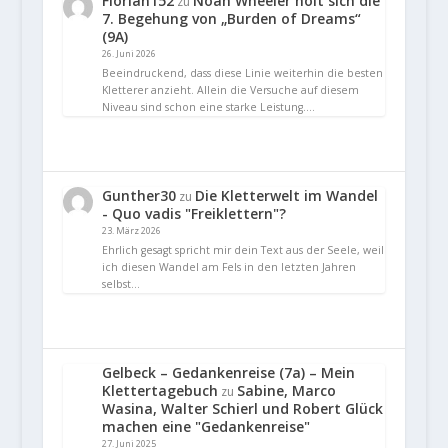
Florian152
Noah Wheeler holt sich die
zu
7. Begehung von „Burden of Dreams“
(9A)
26. Juni 2026
Beeindruckend, dass diese Linie weiterhin die besten
Kletterer anzieht. Allein die Versuche auf diesem
Niveau sind schon eine starke Leistung.…
Gunther30
Die Kletterwelt im Wandel
zu
- Quo vadis "Freiklettern"?
23. März 2026
Ehrlich gesagt spricht mir dein Text aus der Seele, weil
ich diesen Wandel am Fels in den letzten Jahren
selbst…
Gelbeck – Gedankenreise (7a) – Mein
Klettertagebuch
Sabine, Marco
zu
Wasina, Walter Schierl und Robert Glück
machen eine "Gedankenreise"
27. Juni 2025