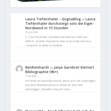
Laura Tiefenthaler - GognaBlog
Laura
zu
Tiefenthaler durchsteigt solo die Eiger-
Nordwand in 15 Stunden
10. Juli 2026
[…] via Heckmair, autoassicurandosi sui tratti più
difficili. Questa impresa la rese la seconda donna a
compiere la salita in solitaria…
BenReinhardt
Janja Garnbret klettert
zu
Bibliographie (9b+)
7. Juli 2026
Ich finde es beeindruckend, wenn sich die Leistungen
aus dem Wettkampf auch direkt an den Fels
übertragen. Draußen braucht man…