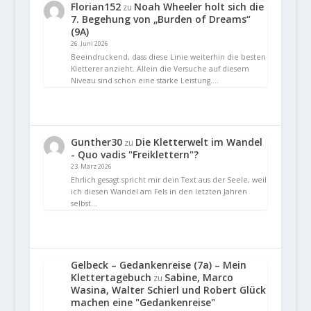
Florian152
Noah Wheeler holt sich die
zu
7. Begehung von „Burden of Dreams“
(9A)
26. Juni 2026
Beeindruckend, dass diese Linie weiterhin die besten
Kletterer anzieht. Allein die Versuche auf diesem
Niveau sind schon eine starke Leistung.…
Gunther30
Die Kletterwelt im Wandel
zu
- Quo vadis "Freiklettern"?
23. März 2026
Ehrlich gesagt spricht mir dein Text aus der Seele, weil
ich diesen Wandel am Fels in den letzten Jahren
selbst…
Gelbeck – Gedankenreise (7a) – Mein
Klettertagebuch
Sabine, Marco
zu
Wasina, Walter Schierl und Robert Glück
machen eine "Gedankenreise"