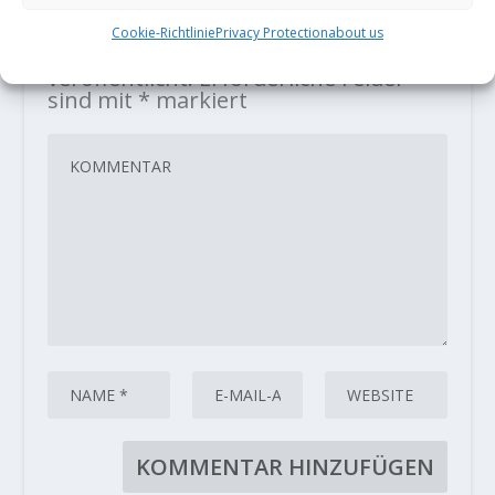
HINTERLASSE EINE ANTWORT
Cookie-Richtlinie
Privacy Protection
about us
Deine E-Mail-Adresse wird nicht
veröffentlicht.
Erforderliche Felder
sind mit
*
markiert