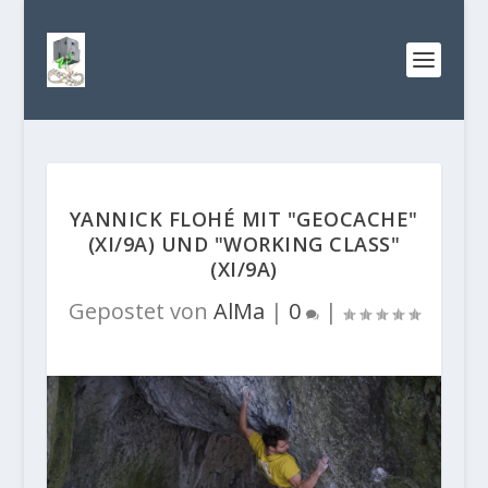
YANNICK FLOHÉ MIT "GEOCACHE"
(XI/9A) UND "WORKING CLASS"
(XI/9A)
Gepostet von
AlMa
|
0
|