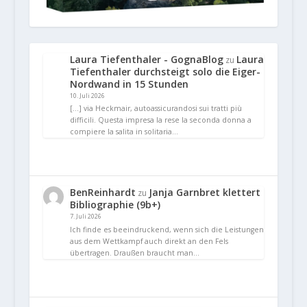
Laura Tiefenthaler - GognaBlog
Laura
zu
Tiefenthaler durchsteigt solo die Eiger-
Nordwand in 15 Stunden
10. Juli 2026
[…] via Heckmair, autoassicurandosi sui tratti più
difficili. Questa impresa la rese la seconda donna a
compiere la salita in solitaria…
BenReinhardt
Janja Garnbret klettert
zu
Bibliographie (9b+)
7. Juli 2026
Ich finde es beeindruckend, wenn sich die Leistungen
aus dem Wettkampf auch direkt an den Fels
übertragen. Draußen braucht man…