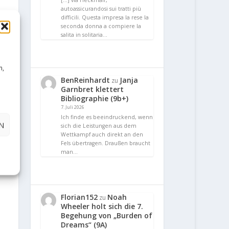
[…] via Heckmair,
autoassicurandosi sui tratti più
difficili. Questa impresa la rese la
seconda donna a compiere la
salita in solitaria…
n,
BenReinhardt
Janja
zu
Garnbret klettert
Bibliographie (9b+)
7. Juli 2026
Ich finde es beeindruckend, wenn
N
sich die Leistungen aus dem
Wettkampf auch direkt an den
Fels übertragen. Draußen braucht
man…
Florian152
Noah
zu
Wheeler holt sich die 7.
Begehung von „Burden of
Dreams“ (9A)