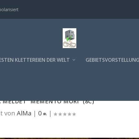
polarisiert
ESTEN KLETTEREIEN DER WELT
GEBIETSVORSTELLUN
 MELDET “MEMENTO MORI” (8C)
t von
AlMa
|
0
|