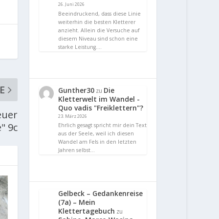
26. Juni 2026
Beeindruckend, dass diese Linie
weiterhin die besten Kletterer
anzieht. Allein die Versuche auf
diesem Niveau sind schon eine
starke Leistung.…
E
Gunther30
Die
zu
Kletterwelt im Wandel -
Quo vadis "Freiklettern"?
euer
23. März 2026
" 9c
Ehrlich gesagt spricht mir dein Text
aus der Seele, weil ich diesen
Wandel am Fels in den letzten
Jahren selbst…
Gelbeck – Gedankenreise
(7a) – Mein
Klettertagebuch
zu