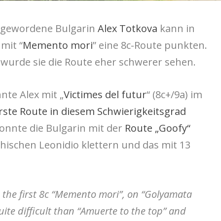
lt gewordene Bulgarin
Alex Totkova
kann in
mit “
Memento mori
” eine 8c-Route punkten.
t wurde sie die Route eher schwerer sehen.
nte Alex mit „
Victimes del futur
“ (8c+/9a) im
erste Route in diesem Schwierigkeitsgrad
 konnte die Bulgarin mit der
Route „Goofy“
hischen Leonidio klettern und das mit 13
e the first 8c “Memento mori”, on “Golyamata
quite difficult than “Amuerte to the top” and