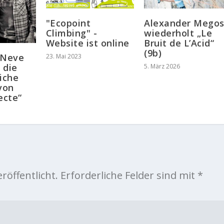
"Ecopoint
Alexander Mego
Climbing" -
wiederholt „Le
Website ist online
Bruit de L’Acid“
(9b)
 Neve
23. Mai 2023
h die
5. März 2026
iche
von
ecte“
röffentlicht.
Erforderliche Felder sind mit
*