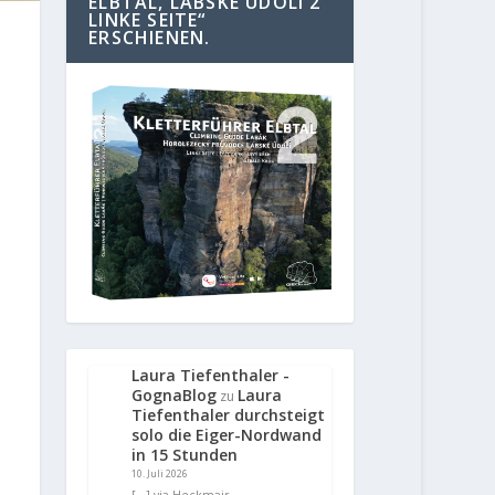
ELBTAL, LABSKE UDOLI 2
LINKE SEITE“
ERSCHIENEN.
Laura Tiefenthaler -
GognaBlog
Laura
zu
Tiefenthaler durchsteigt
solo die Eiger-Nordwand
in 15 Stunden
10. Juli 2026