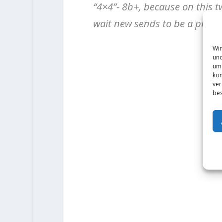
“4×4”- 8b+, because on this t
wait new sends to be a pretty
Wir
und
um 
kön
ver
bes