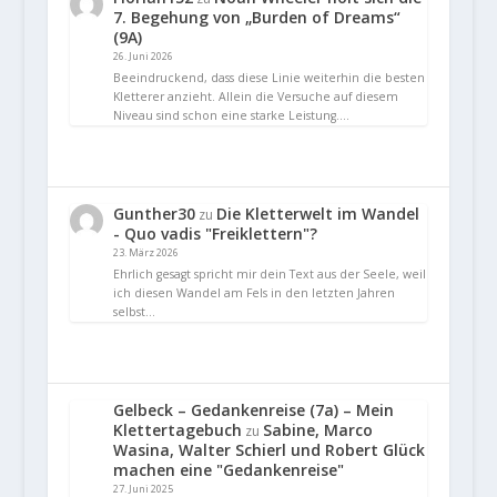
7. Begehung von „Burden of Dreams“
(9A)
26. Juni 2026
Beeindruckend, dass diese Linie weiterhin die besten
Kletterer anzieht. Allein die Versuche auf diesem
Niveau sind schon eine starke Leistung.…
Gunther30
Die Kletterwelt im Wandel
zu
- Quo vadis "Freiklettern"?
23. März 2026
Ehrlich gesagt spricht mir dein Text aus der Seele, weil
ich diesen Wandel am Fels in den letzten Jahren
selbst…
Gelbeck – Gedankenreise (7a) – Mein
Klettertagebuch
Sabine, Marco
zu
Wasina, Walter Schierl und Robert Glück
machen eine "Gedankenreise"
27. Juni 2025