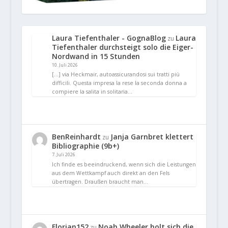
Laura Tiefenthaler - GognaBlog
Laura
zu
Tiefenthaler durchsteigt solo die Eiger-
Nordwand in 15 Stunden
10. Juli 2026
[…] via Heckmair, autoassicurandosi sui tratti più
difficili. Questa impresa la rese la seconda donna a
compiere la salita in solitaria…
BenReinhardt
Janja Garnbret klettert
zu
Bibliographie (9b+)
7. Juli 2026
Ich finde es beeindruckend, wenn sich die Leistungen
aus dem Wettkampf auch direkt an den Fels
übertragen. Draußen braucht man…
Florian152
Noah Wheeler holt sich die
zu