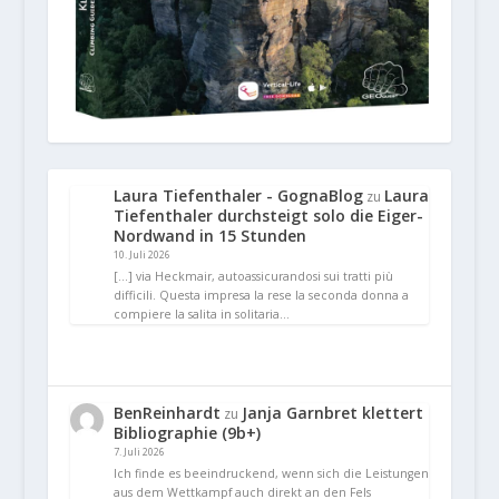
Laura Tiefenthaler - GognaBlog
Laura
zu
Tiefenthaler durchsteigt solo die Eiger-
Nordwand in 15 Stunden
10. Juli 2026
[…] via Heckmair, autoassicurandosi sui tratti più
difficili. Questa impresa la rese la seconda donna a
compiere la salita in solitaria…
BenReinhardt
Janja Garnbret klettert
zu
Bibliographie (9b+)
7. Juli 2026
Ich finde es beeindruckend, wenn sich die Leistungen
aus dem Wettkampf auch direkt an den Fels