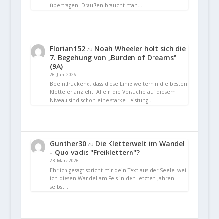
übertragen. Draußen braucht man…
Florian152
Noah Wheeler holt sich die
zu
7. Begehung von „Burden of Dreams“
(9A)
26. Juni 2026
Beeindruckend, dass diese Linie weiterhin die besten
Kletterer anzieht. Allein die Versuche auf diesem
Niveau sind schon eine starke Leistung.…
Gunther30
Die Kletterwelt im Wandel
zu
- Quo vadis "Freiklettern"?
23. März 2026
Ehrlich gesagt spricht mir dein Text aus der Seele, weil
ich diesen Wandel am Fels in den letzten Jahren
selbst…