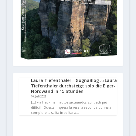
Laura Tiefenthaler - GognaBlog
Laura
zu
Tiefenthaler durchsteigt solo die Eiger-
Nordwand in 15 Stunden
10. Juli 2026
[…] via Heckmair, autoassicurandosi sui tratti più
difficili. Questa impresa la rese la seconda donna a
compiere la salita in solitaria…