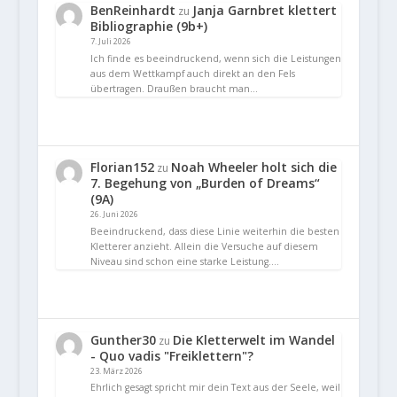
BenReinhardt
Janja Garnbret klettert
zu
Bibliographie (9b+)
7. Juli 2026
Ich finde es beeindruckend, wenn sich die Leistungen
aus dem Wettkampf auch direkt an den Fels
übertragen. Draußen braucht man…
Florian152
Noah Wheeler holt sich die
zu
7. Begehung von „Burden of Dreams“
(9A)
26. Juni 2026
Beeindruckend, dass diese Linie weiterhin die besten
Kletterer anzieht. Allein die Versuche auf diesem
Niveau sind schon eine starke Leistung.…
Gunther30
Die Kletterwelt im Wandel
zu
- Quo vadis "Freiklettern"?
23. März 2026
Ehrlich gesagt spricht mir dein Text aus der Seele, weil