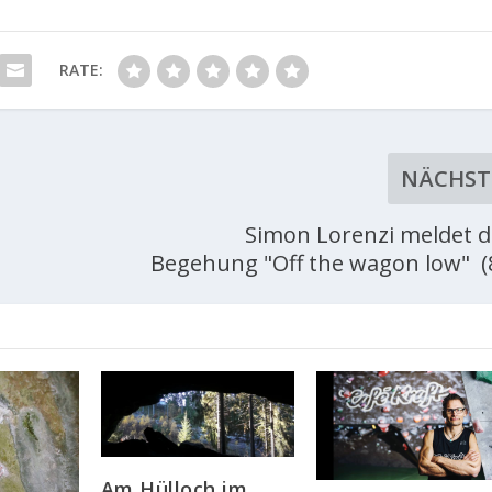
RATE:
NÄCHST
Simon Lorenzi meldet di
Begehung "Off the wagon low" (
Am Hülloch im