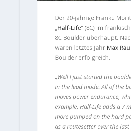
Der 20-jährige Franke Mori
„
Half-Life
“ (8C) im fränkisc
8C Boulder überhaupt. Nach
waren letztes Jahr
Max Räu
Boulder erfolgreich.
„Well I just started the boulde
in the lead mode. All of the b
moves power endurance, whic
example, Half-Life adds a 7 m
more pumped on the hard part
as a routesetter over the las