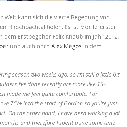
tz Welt kann sich die vierte Begehung von
hen Hirschbachtal holen. Es ist Moritz‘ erster
 dem Erstbegeher Felix Knaub im Jahr 2012,
ber
und auch noch
Alex Megos
in dem
ring season two weeks ago, so I’m still a little bit
oulders I’ve done recently are more like 15+
h made me feel quite comfortable. For
ove 7C/+ into the start of Gordon so you’re just
. On the other hand, I have been working a lot
t months and therefore I spent quite some time