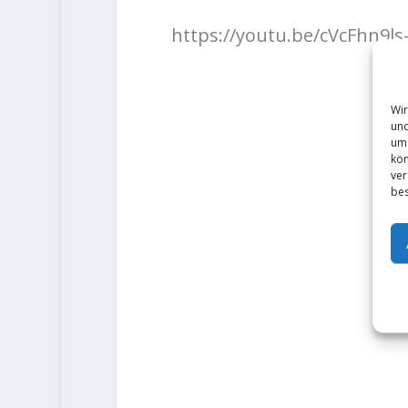
https://youtu.be/cVcFhn9ls
Wir
und
um 
kön
ver
bes