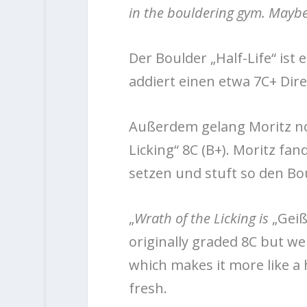
in the bouldering gym. Maybe t
Der Boulder „Half-Life“ ist
addiert einen etwa 7C+ Dire
Außerdem gelang Moritz no
Licking“ 8C (B+). Moritz fa
setzen und stuft so den Bou
„
Wrath of the Licking is
„
Geiß
originally graded 8C but 
which makes it more like a h
fresh.