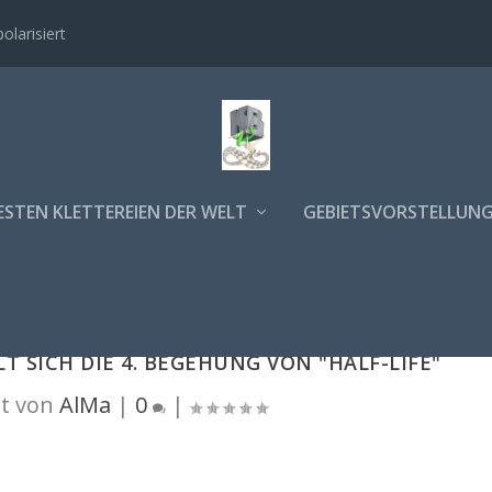
polarisiert
ESTEN KLETTEREIEN DER WELT
GEBIETSVORSTELLUN
T SICH DIE 4. BEGEHUNG VON "HALF-LIFE"
t von
AlMa
|
0
|