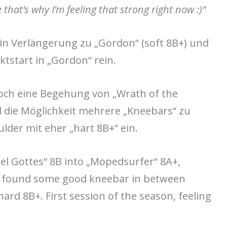
hat’s why I’m feeling that strong right now :)“
 ein Verlängerung zu „Gordon“ (soft 8B+) und
ktstart in „Gordon“ rein.
ch eine Begehung von „Wrath of the
nd die Möglichkeit mehrere „Kneebars“ zu
lder mit eher „hart 8B+“ ein.
el Gottes“ 8B into „Mopedsurfer“ 8A+,
we found some good kneebar in between
ard 8B+. First session of the season, feeling