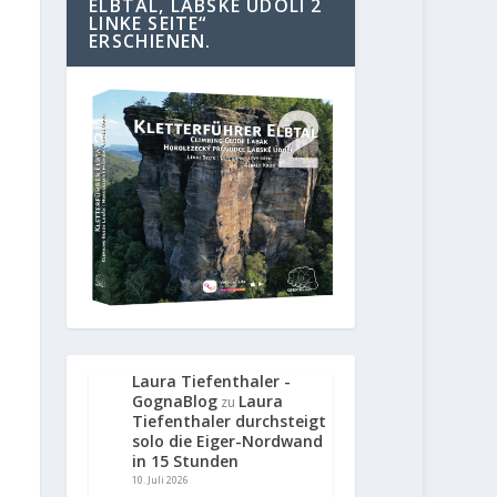
ELBTAL, LABSKE UDOLI 2
LINKE SEITE“
ERSCHIENEN.
Laura Tiefenthaler -
GognaBlog
Laura
zu
Tiefenthaler durchsteigt
solo die Eiger-Nordwand
in 15 Stunden
10. Juli 2026