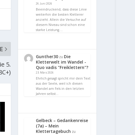
26. Juni 2026
Beeindruckend, dass diese Linie
weiterhin die besten Kletterer
anzieht. Allein die Versuche auf
diesem Niveau sind schon eine
starke Leistung.…
E
Gunther30
Die
zu
Kletterwelt im Wandel -
e 5.
Quo vadis "Freiklettern"?
8C+)
23. März 2026
Ehrlich gesagt spricht mir dein Text
aus der Seele, weil ich diesen
Wandel am Fels in den letzten
Jahren selbst…
Gelbeck – Gedankenreise
(7a) – Mein
Klettertagebuch
zu