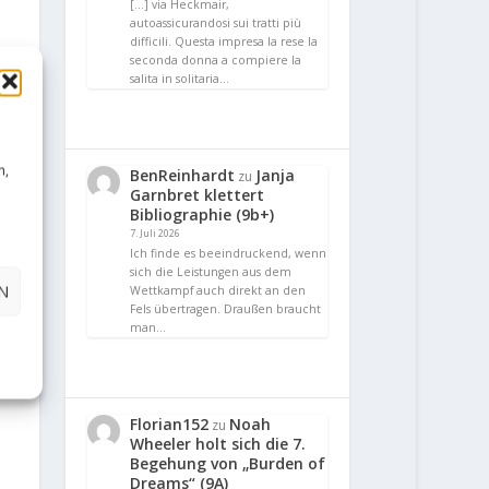
[…] via Heckmair,
autoassicurandosi sui tratti più
difficili. Questa impresa la rese la
seconda donna a compiere la
salita in solitaria…
n,
BenReinhardt
Janja
zu
Garnbret klettert
Bibliographie (9b+)
7. Juli 2026
Ich finde es beeindruckend, wenn
sich die Leistungen aus dem
N
Wettkampf auch direkt an den
Fels übertragen. Draußen braucht
man…
Florian152
Noah
zu
Wheeler holt sich die 7.
Begehung von „Burden of
Dreams“ (9A)