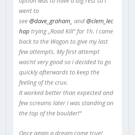
option was to have a big rest so i
went to
see
@dave_graham_
and
@clem_lec
hap
trying „Road Kill“ for 1h.
I came
back to the Wagon to give my last
few attempts. My first attempt
was’nt very good so i decided to go
quickly afterwards to keep the
feeling of the crux.
It worked better than expected and
few screams later i was standing on
the top of the boulder!“
Once again a dream come true!