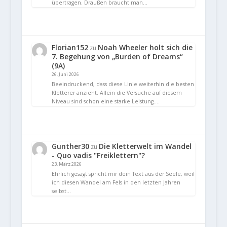
übertragen. Draußen braucht man…
Florian152
Noah Wheeler holt sich die
zu
7. Begehung von „Burden of Dreams“
(9A)
26. Juni 2026
Beeindruckend, dass diese Linie weiterhin die besten
Kletterer anzieht. Allein die Versuche auf diesem
Niveau sind schon eine starke Leistung.…
Gunther30
Die Kletterwelt im Wandel
zu
- Quo vadis "Freiklettern"?
23. März 2026
Ehrlich gesagt spricht mir dein Text aus der Seele, weil
ich diesen Wandel am Fels in den letzten Jahren
selbst…