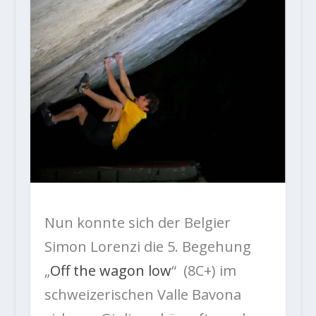
Nun konnte sich der Belgier
Simon Lorenzi die 5. Begehung
„
Off the wagon low
“ (8C+) im
schweizerischen Valle Bavona