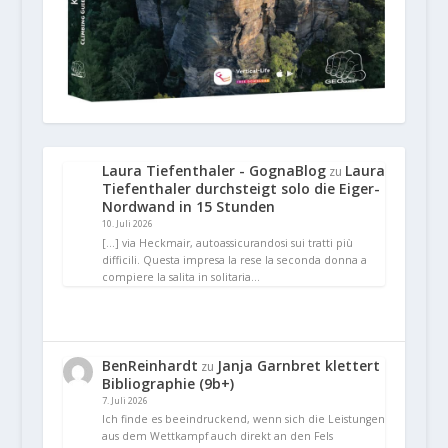
Laura Tiefenthaler - GognaBlog
Laura
zu
Tiefenthaler durchsteigt solo die Eiger-
Nordwand in 15 Stunden
10. Juli 2026
[…] via Heckmair, autoassicurandosi sui tratti più
difficili. Questa impresa la rese la seconda donna a
compiere la salita in solitaria…
BenReinhardt
Janja Garnbret klettert
zu
Bibliographie (9b+)
7. Juli 2026
Ich finde es beeindruckend, wenn sich die Leistungen
aus dem Wettkampf auch direkt an den Fels