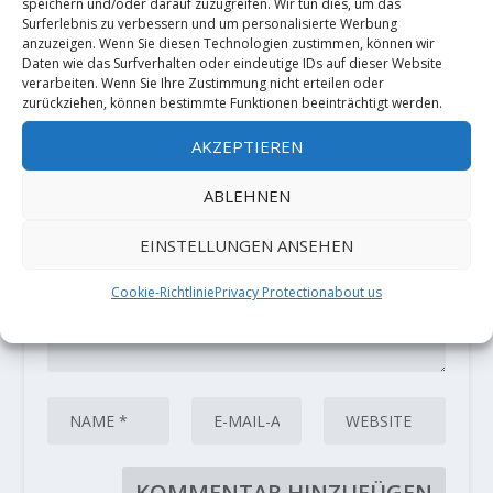
speichern und/oder darauf zuzugreifen. Wir tun dies, um das
Surferlebnis zu verbessern und um personalisierte Werbung
anzuzeigen. Wenn Sie diesen Technologien zustimmen, können wir
HINTERLASSE EINE ANTWORT
Daten wie das Surfverhalten oder eindeutige IDs auf dieser Website
Deine E-Mail-Adresse wird nicht
verarbeiten. Wenn Sie Ihre Zustimmung nicht erteilen oder
veröffentlicht.
Erforderliche Felder
zurückziehen, können bestimmte Funktionen beeinträchtigt werden.
sind mit
*
markiert
AKZEPTIEREN
ABLEHNEN
EINSTELLUNGEN ANSEHEN
Cookie-Richtlinie
Privacy Protection
about us