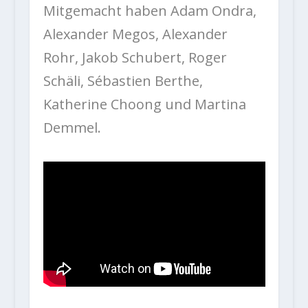
Mitgemacht haben Adam Ondra,
Alexander Megos, Alexander
Rohr, Jakob Schubert, Roger
Schäli, Sébastien Berthe,
Katherine Choong und Martina
Demmel.