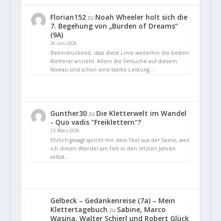
Florian152
Noah Wheeler holt sich die
zu
7. Begehung von „Burden of Dreams“
(9A)
26. Juni 2026
Beeindruckend, dass diese Linie weiterhin die besten
Kletterer anzieht. Allein die Versuche auf diesem
Niveau sind schon eine starke Leistung.…
Gunther30
Die Kletterwelt im Wandel
zu
- Quo vadis "Freiklettern"?
23. März 2026
Ehrlich gesagt spricht mir dein Text aus der Seele, weil
ich diesen Wandel am Fels in den letzten Jahren
selbst…
Gelbeck – Gedankenreise (7a) – Mein
Klettertagebuch
Sabine, Marco
zu
Wasina, Walter Schierl und Robert Glück