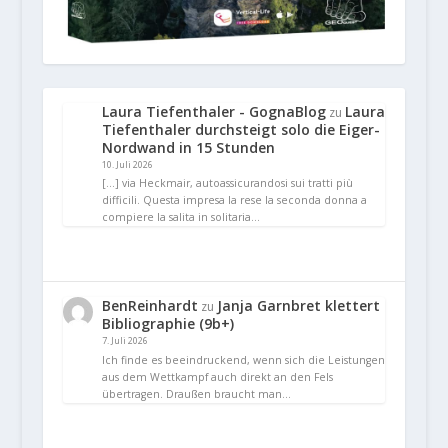
Laura Tiefenthaler - GognaBlog
Laura
zu
Tiefenthaler durchsteigt solo die Eiger-
Nordwand in 15 Stunden
10. Juli 2026
[…] via Heckmair, autoassicurandosi sui tratti più
difficili. Questa impresa la rese la seconda donna a
compiere la salita in solitaria…
BenReinhardt
Janja Garnbret klettert
zu
Bibliographie (9b+)
7. Juli 2026
Ich finde es beeindruckend, wenn sich die Leistungen
aus dem Wettkampf auch direkt an den Fels
übertragen. Draußen braucht man…