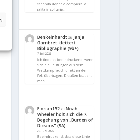
seconda donna a compiere la
salita in solitaria…
N
BenReinhardt
Janja
zu
Garnbret klettert
Bibliographie (9b+)
7. Juli 2026
Ich finde es beeindruckend, wenn
sich die Leistungen aus dem
Wettkampf auch direkt an den
Fels übertragen. Draußen braucht
man…
Florian152
Noah
zu
Wheeler holt sich die 7.
Begehung von „Burden of
Dreams“ (9A)
26. Juni 2026
Beeindruckend, dass diese Linie