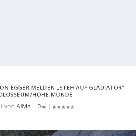
ON EGGER MELDEN „STEH AUF GLADIATOR“
 KOLOSSEUM/HOHE MUNDE
t von
AlMa
|
0
|