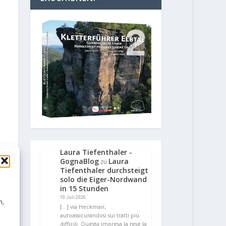
Laura Tiefenthaler -
GognaBlog
Laura
zu
Tiefenthaler durchsteigt
solo die Eiger-Nordwand
in 15 Stunden
10. Juli 2026
n,
[…] via Heckmair,
autoassicurandosi sui tratti più
difficili. Questa impresa la rese la