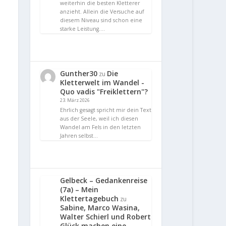
weiterhin die besten Kletterer
anzieht. Allein die Versuche auf
diesem Niveau sind schon eine
starke Leistung.…
Gunther30
Die
zu
Kletterwelt im Wandel -
Quo vadis "Freiklettern"?
23. März 2026
Ehrlich gesagt spricht mir dein Text
aus der Seele, weil ich diesen
Wandel am Fels in den letzten
Jahren selbst…
Gelbeck – Gedankenreise
(7a) – Mein
Klettertagebuch
zu
Sabine, Marco Wasina,
Walter Schierl und Robert
Glück machen eine