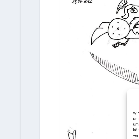
Wir
und
um 
kön
ver