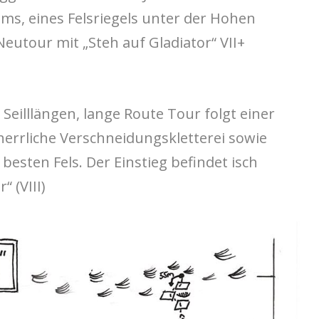
s, eines Felsriegels unter der Hohen
eutour mit „Steh auf Gladiator“ VII+
8 Seilllängen, lange Route Tour folgt einer
 herrliche Verschneidungskletterei sowie
 besten Fels. Der Einstieg befindet isch
“ (VIII)