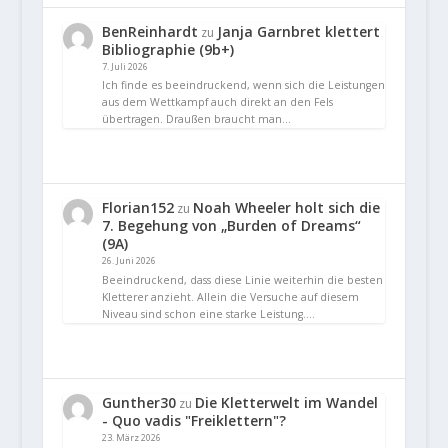
BenReinhardt
Janja Garnbret klettert
zu
Bibliographie (9b+)
7. Juli 2026
Ich finde es beeindruckend, wenn sich die Leistungen
aus dem Wettkampf auch direkt an den Fels
übertragen. Draußen braucht man…
Florian152
Noah Wheeler holt sich die
zu
7. Begehung von „Burden of Dreams“
(9A)
26. Juni 2026
Beeindruckend, dass diese Linie weiterhin die besten
Kletterer anzieht. Allein die Versuche auf diesem
Niveau sind schon eine starke Leistung.…
Gunther30
Die Kletterwelt im Wandel
zu
- Quo vadis "Freiklettern"?
23. März 2026