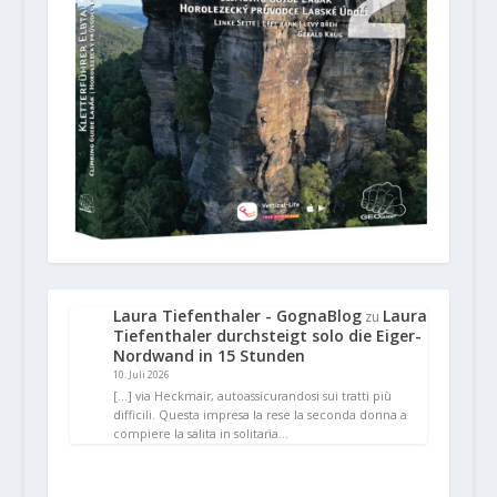
Laura Tiefenthaler - GognaBlog
Laura
zu
Tiefenthaler durchsteigt solo die Eiger-
Nordwand in 15 Stunden
10. Juli 2026
[…] via Heckmair, autoassicurandosi sui tratti più
difficili. Questa impresa la rese la seconda donna a
compiere la salita in solitaria…