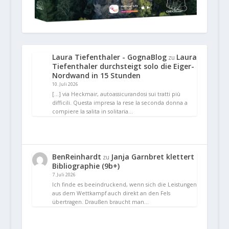
Laura Tiefenthaler - GognaBlog
Laura
zu
Tiefenthaler durchsteigt solo die Eiger-
Nordwand in 15 Stunden
10. Juli 2026
[…] via Heckmair, autoassicurandosi sui tratti più
difficili. Questa impresa la rese la seconda donna a
compiere la salita in solitaria…
BenReinhardt
Janja Garnbret klettert
zu
Bibliographie (9b+)
7. Juli 2026
Ich finde es beeindruckend, wenn sich die Leistungen
aus dem Wettkampf auch direkt an den Fels
übertragen. Draußen braucht man…