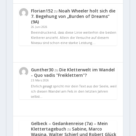
Florian152
Noah Wheeler holt sich die
zu
7. Begehung von „Burden of Dreams“
(9A)
26. Juni 2026
Beeindruckend, dass diese Linie weiterhin die besten
Kletterer anzieht. Allein die Versuche auf diesem
Niveau sind schon eine starke Leistung.…
Gunther30
Die Kletterwelt im Wandel
zu
- Quo vadis "Freiklettern"?
23. März 2026
Ehrlich gesagt spricht mir dein Text aus der Seele, weil
ich diesen Wandel am Fels in den letzten Jahren
selbst…
Gelbeck – Gedankenreise (7a) – Mein
Klettertagebuch
Sabine, Marco
zu
Wasina, Walter Schierl und Robert Glück