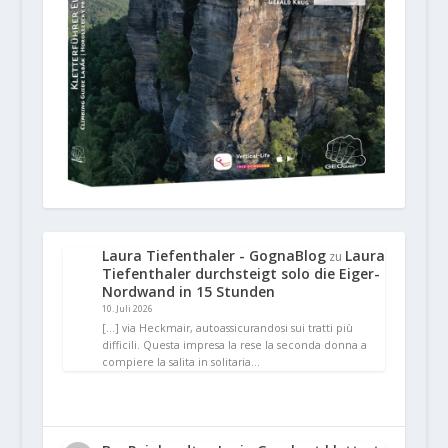
Laura Tiefenthaler - GognaBlog
Laura
zu
Tiefenthaler durchsteigt solo die Eiger-
Nordwand in 15 Stunden
10. Juli 2026
[…] via Heckmair, autoassicurandosi sui tratti più
difficili. Questa impresa la rese la seconda donna a
compiere la salita in solitaria…