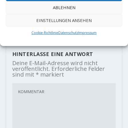
ABLEHNEN
Michaela Kiersch klettert „Dolby
Surround“ [9a+]? im Zillertal
EINSTELLUNGEN ANSEHEN
22. Mai 2026
Cookie-Richtlinie
Datenschutz
Impressum
HINTERLASSE EINE ANTWORT
Deine E-Mail-Adresse wird nicht
veröffentlicht.
Erforderliche Felder
sind mit
*
markiert