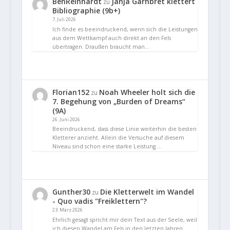
BenReinhardt
Janja Garnbret klettert
zu
Bibliographie (9b+)
7. Juli 2026
Ich finde es beeindruckend, wenn sich die Leistungen
aus dem Wettkampf auch direkt an den Fels
übertragen. Draußen braucht man…
Florian152
Noah Wheeler holt sich die
zu
7. Begehung von „Burden of Dreams“
(9A)
26. Juni 2026
Beeindruckend, dass diese Linie weiterhin die besten
Kletterer anzieht. Allein die Versuche auf diesem
Niveau sind schon eine starke Leistung.…
Gunther30
Die Kletterwelt im Wandel
zu
- Quo vadis "Freiklettern"?
23. März 2026
Ehrlich gesagt spricht mir dein Text aus der Seele, weil
ich diesen Wandel am Fels in den letzten Jahren