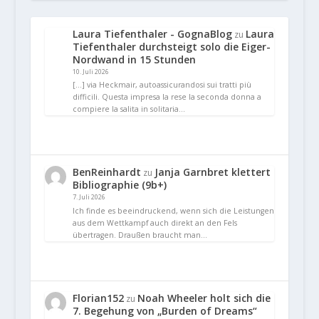
Laura Tiefenthaler - GognaBlog
Laura
zu
Tiefenthaler durchsteigt solo die Eiger-
Nordwand in 15 Stunden
10. Juli 2026
[…] via Heckmair, autoassicurandosi sui tratti più
difficili. Questa impresa la rese la seconda donna a
compiere la salita in solitaria…
BenReinhardt
Janja Garnbret klettert
zu
Bibliographie (9b+)
7. Juli 2026
Ich finde es beeindruckend, wenn sich die Leistungen
aus dem Wettkampf auch direkt an den Fels
übertragen. Draußen braucht man…
Florian152
Noah Wheeler holt sich die
zu
7. Begehung von „Burden of Dreams“