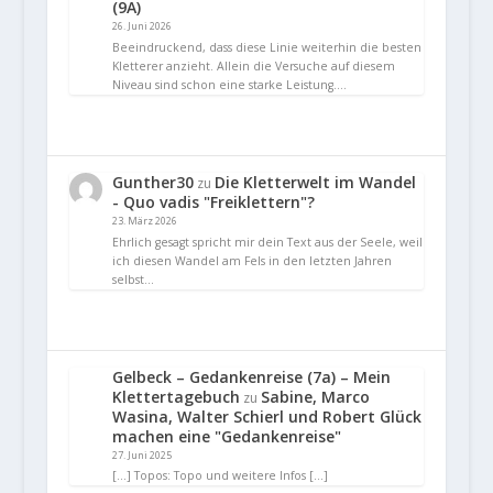
(9A)
26. Juni 2026
Beeindruckend, dass diese Linie weiterhin die besten
Kletterer anzieht. Allein die Versuche auf diesem
Niveau sind schon eine starke Leistung.…
Gunther30
Die Kletterwelt im Wandel
zu
- Quo vadis "Freiklettern"?
23. März 2026
Ehrlich gesagt spricht mir dein Text aus der Seele, weil
ich diesen Wandel am Fels in den letzten Jahren
selbst…
Gelbeck – Gedankenreise (7a) – Mein
Klettertagebuch
Sabine, Marco
zu
Wasina, Walter Schierl und Robert Glück
machen eine "Gedankenreise"
27. Juni 2025
[…] Topos: Topo und weitere Infos […]