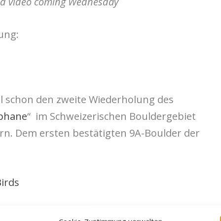
end video coming Wednesday
ung:
ill schon den zweite Wiederholung des
phane
“ im Schweizerischen Bouldergebiet
ern. Dem ersten bestätigten 9A-Boulder der
irds