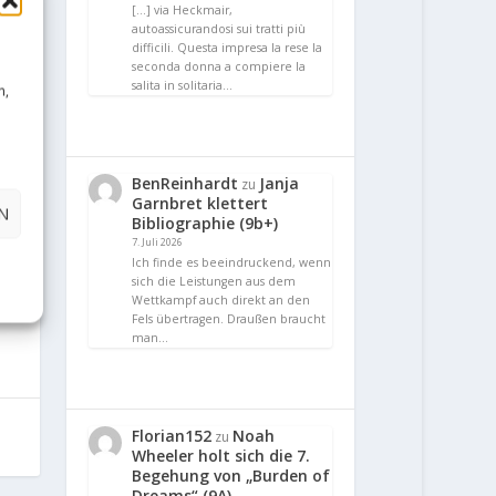
[…] via Heckmair,
autoassicurandosi sui tratti più
difficili. Questa impresa la rese la
seconda donna a compiere la
salita in solitaria…
n,
BenReinhardt
Janja
zu
Garnbret klettert
N
Bibliographie (9b+)
7. Juli 2026
Ich finde es beeindruckend, wenn
sich die Leistungen aus dem
Wettkampf auch direkt an den
Fels übertragen. Draußen braucht
man…
Florian152
Noah
zu
Wheeler holt sich die 7.
Begehung von „Burden of
Dreams“ (9A)