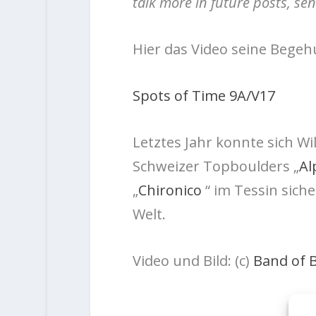
talk more in future posts, s
Hier das Video seine Begeh
Spots of Time 9A/V17
Letztes Jahr konnte sich W
Schweizer Topboulders „
Al
„
Chironico
“ im Tessin sich
Welt.
Video und Bild: (c)
Band of B