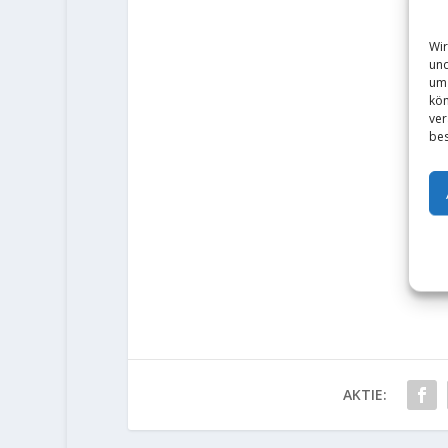
Wir
und
um 
kön
ver
bes
AKTIE: