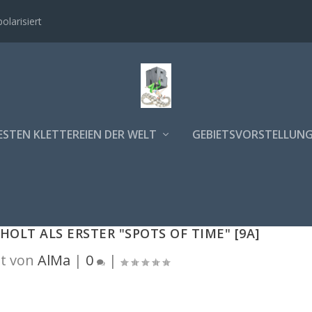
polarisiert
ESTEN KLETTEREIEN DER WELT
GEBIETSVORSTELLUN
HOLT ALS ERSTER "SPOTS OF TIME" [9A]
t von
AlMa
|
0
|