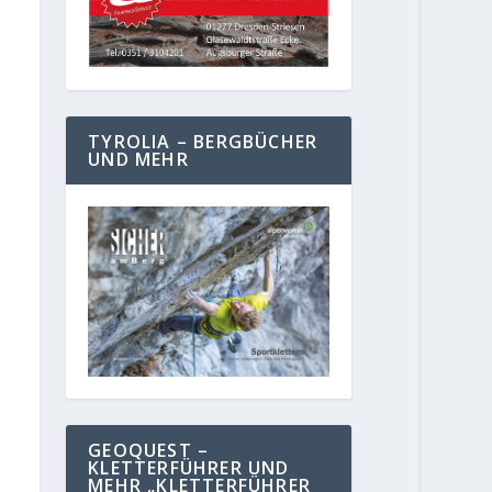
TYROLIA – BERGBÜCHER
UND MEHR
GEOQUEST –
KLETTERFÜHRER UND
MEHR „KLETTERFÜHRER