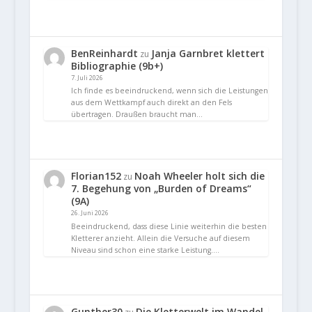
BenReinhardt
Janja Garnbret klettert
zu
Bibliographie (9b+)
7. Juli 2026
Ich finde es beeindruckend, wenn sich die Leistungen
aus dem Wettkampf auch direkt an den Fels
übertragen. Draußen braucht man…
Florian152
Noah Wheeler holt sich die
zu
7. Begehung von „Burden of Dreams“
(9A)
26. Juni 2026
Beeindruckend, dass diese Linie weiterhin die besten
Kletterer anzieht. Allein die Versuche auf diesem
Niveau sind schon eine starke Leistung.…
Gunther30
Die Kletterwelt im Wandel