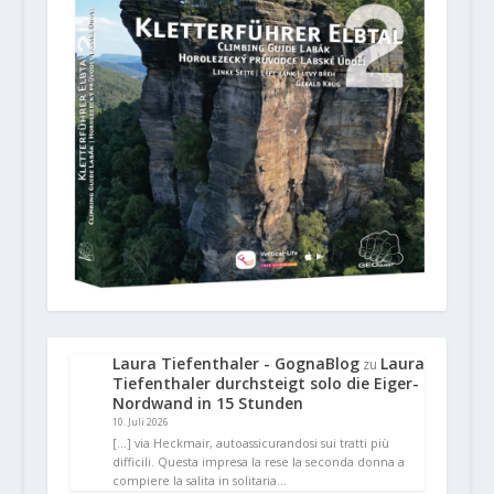
Laura Tiefenthaler - GognaBlog
Laura
zu
Tiefenthaler durchsteigt solo die Eiger-
Nordwand in 15 Stunden
10. Juli 2026
[…] via Heckmair, autoassicurandosi sui tratti più
difficili. Questa impresa la rese la seconda donna a
compiere la salita in solitaria…