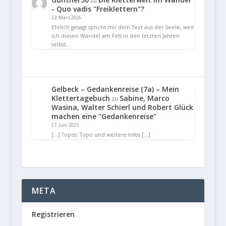
zu
- Quo vadis "Freiklettern"?
23. März 2026
Ehrlich gesagt spricht mir dein Text aus der Seele, weil
ich diesen Wandel am Fels in den letzten Jahren
selbst…
Gelbeck – Gedankenreise (7a) – Mein
Klettertagebuch
Sabine, Marco
zu
Wasina, Walter Schierl und Robert Glück
machen eine "Gedankenreise"
27. Juni 2025
[…] Topos: Topo und weitere Infos […]
META
Registrieren