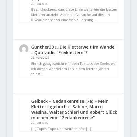
26. Juni 2026
Beeindruckend, dass diese Linie weiterhin die besten
Kletterer anzieht. Allein die Versuche auf diesem
Niveau sind schon eine starke Leistung.…
Gunther30
Die Kletterwelt im Wandel
zu
- Quo vadis "Freiklettern"?
23. März 2026
Ehrlich gesagt spricht mir dein Text aus der Seele, weil
ich diesen Wandel am Fels in den letzten Jahren
selbst…
Gelbeck – Gedankenreise (7a) – Mein
Klettertagebuch
Sabine, Marco
zu
Wasina, Walter Schierl und Robert Glück
machen eine "Gedankenreise"
27. Juni 2025
[…] Topos: Topo und weitere Infos […]