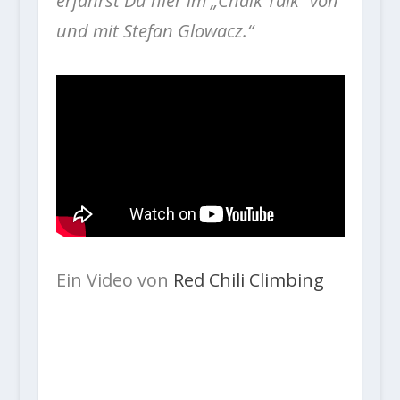
erfährst Du hier im „Chalk Talk“ von
und mit Stefan Glowacz.“
Ein Video von
Red Chili Climbing