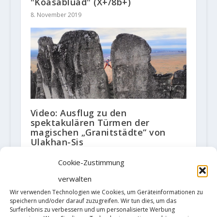
"Koasabluad" (X+/8b+)
8. November 2019
Video: Ausflug zu den
spektakulären Türmen der
magischen „Granitstädte“ von
Ulakhan-Sis
22. Oktober 2018
Cookie-Zustimmung
verwalten
Wir verwenden Technologien wie Cookies, um Geräteinformationen zu
HINTERLASSE EINE ANTWORT
speichern und/oder darauf zuzugreifen. Wir tun dies, um das
Surferlebnis zu verbessern und um personalisierte Werbung