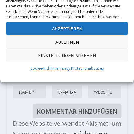
Deine E-Mail-Adresse wird nicht
anzuzeigen. Wenn Sie diesen Technologien zustimmen, können wir
veröffentlicht.
Erforderliche Felder
Daten wie das Surfverhalten oder eindeutige IDs auf dieser Website
sind mit
*
markiert
verarbeiten. Wenn Sie Ihre Zustimmung nicht erteilen oder
zurückziehen, können bestimmte Funktionen beeinträchtigt werden.
AKZEPTIEREN
ABLEHNEN
EINSTELLUNGEN ANSEHEN
Cookie-Richtlinie
Privacy Protection
about us
Diese Website verwendet Akismet, um
Spam zu reduzieren.
Erfahre, wie