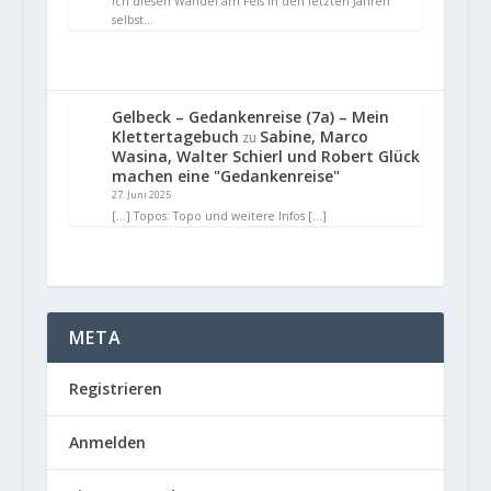
ich diesen Wandel am Fels in den letzten Jahren
selbst…
Gelbeck – Gedankenreise (7a) – Mein
Klettertagebuch
Sabine, Marco
zu
Wasina, Walter Schierl und Robert Glück
machen eine "Gedankenreise"
27. Juni 2025
[…] Topos: Topo und weitere Infos […]
META
Registrieren
Anmelden