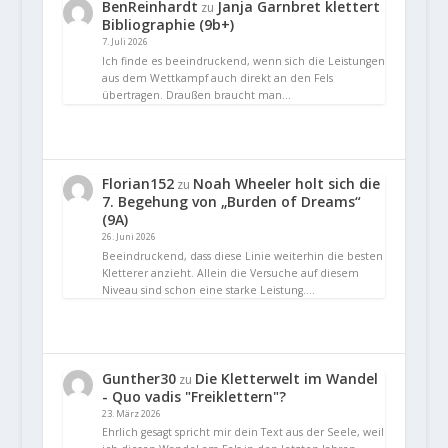
BenReinhardt
Janja Garnbret klettert
zu
Bibliographie (9b+)
7. Juli 2026
Ich finde es beeindruckend, wenn sich die Leistungen
aus dem Wettkampf auch direkt an den Fels
übertragen. Draußen braucht man…
Florian152
Noah Wheeler holt sich die
zu
7. Begehung von „Burden of Dreams“
(9A)
26. Juni 2026
Beeindruckend, dass diese Linie weiterhin die besten
Kletterer anzieht. Allein die Versuche auf diesem
Niveau sind schon eine starke Leistung.…
Gunther30
Die Kletterwelt im Wandel
zu
- Quo vadis "Freiklettern"?
23. März 2026
Ehrlich gesagt spricht mir dein Text aus der Seele, weil