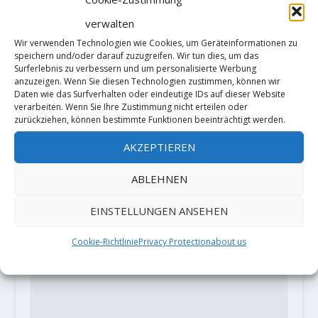
Isabelle Faus schafft mit The Cat
verwalten
Ranch ihren dritten Fb 8b Boulder
Wir verwenden Technologien wie Cookies, um Geräteinformationen zu
in diesem Jahr
speichern und/oder darauf zuzugreifen. Wir tun dies, um das
17. Mai 2018
Surferlebnis zu verbessern und um personalisierte Werbung
anzuzeigen. Wenn Sie diesen Technologien zustimmen, können wir
Daten wie das Surfverhalten oder eindeutige IDs auf dieser Website
verarbeiten. Wenn Sie Ihre Zustimmung nicht erteilen oder
zurückziehen, können bestimmte Funktionen beeinträchtigt werden.
HINTERLASSE EINE ANTWORT
AKZEPTIEREN
Deine E-Mail-Adresse wird nicht
veröffentlicht.
Erforderliche Felder
ABLEHNEN
sind mit
*
markiert
EINSTELLUNGEN ANSEHEN
Cookie-Richtlinie
Privacy Protection
about us