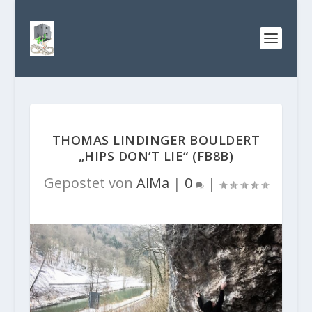
THOMAS LINDINGER BOULDERT
„HIPS DON’T LIE“ (FB8B)
Gepostet von
AlMa
|
0
|