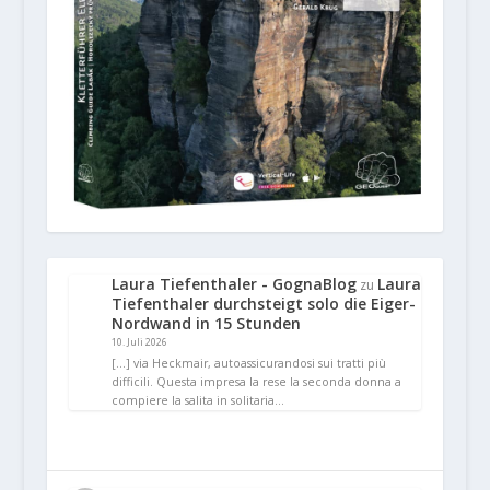
Laura Tiefenthaler - GognaBlog
Laura
zu
Tiefenthaler durchsteigt solo die Eiger-
Nordwand in 15 Stunden
10. Juli 2026
[…] via Heckmair, autoassicurandosi sui tratti più
difficili. Questa impresa la rese la seconda donna a
compiere la salita in solitaria…