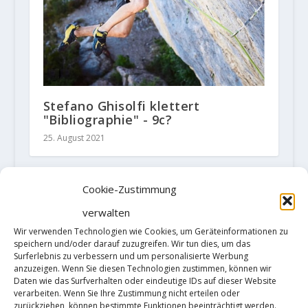
Stefano Ghisolfi klettert
"Bibliographie" - 9c?
25. August 2021
Cookie-Zustimmung
HINTERLASSE EINE ANTWORT
verwalten
Deine E-Mail-Adresse wird nicht
Wir verwenden Technologien wie Cookies, um Geräteinformationen zu
veröffentlicht.
Erforderliche Felder
speichern und/oder darauf zuzugreifen. Wir tun dies, um das
sind mit
*
markiert
Surferlebnis zu verbessern und um personalisierte Werbung
anzuzeigen. Wenn Sie diesen Technologien zustimmen, können wir
Daten wie das Surfverhalten oder eindeutige IDs auf dieser Website
verarbeiten. Wenn Sie Ihre Zustimmung nicht erteilen oder
zurückziehen, können bestimmte Funktionen beeinträchtigt werden.