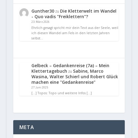
Gunther30
Die Kletterwelt im Wandel
zu
- Quo vadis "Freiklettern"?
23. März 2026
Ehrlich gesagt spricht mir dein Text aus der Seele, weil
ich diesen Wandel am Fels in den letzten Jahren
selbst…
Gelbeck – Gedankenreise (7a) – Mein
Klettertagebuch
Sabine, Marco
zu
Wasina, Walter Schierl und Robert Glück
machen eine "Gedankenreise"
27. Juni 2025
[…] Topos: Topo und weitere Infos […]
META