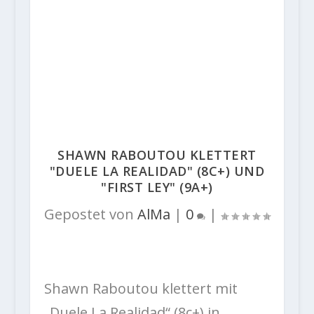
SHAWN RABOUTOU KLETTERT
"DUELE LA REALIDAD" (8C+) UND
"FIRST LEY" (9A+)
Gepostet von
AlMa
|
0
|
Shawn Raboutou klettert mit
„Duele La Realidad“ (8c+) in