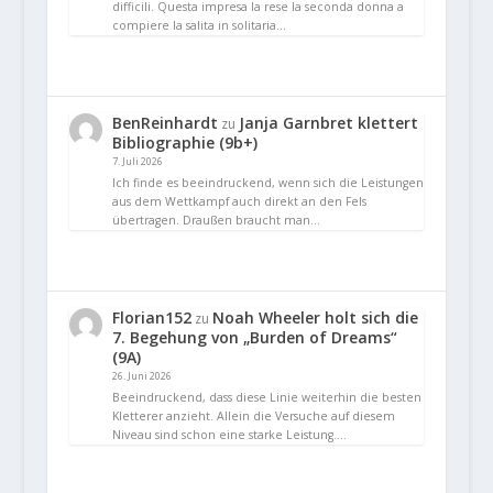
difficili. Questa impresa la rese la seconda donna a
compiere la salita in solitaria…
BenReinhardt
Janja Garnbret klettert
zu
Bibliographie (9b+)
7. Juli 2026
Ich finde es beeindruckend, wenn sich die Leistungen
aus dem Wettkampf auch direkt an den Fels
übertragen. Draußen braucht man…
Florian152
Noah Wheeler holt sich die
zu
7. Begehung von „Burden of Dreams“
(9A)
26. Juni 2026
Beeindruckend, dass diese Linie weiterhin die besten
Kletterer anzieht. Allein die Versuche auf diesem
Niveau sind schon eine starke Leistung.…