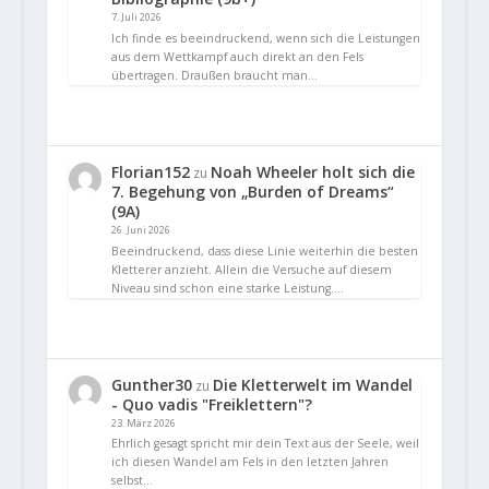
7. Juli 2026
Ich finde es beeindruckend, wenn sich die Leistungen
aus dem Wettkampf auch direkt an den Fels
übertragen. Draußen braucht man…
Florian152
Noah Wheeler holt sich die
zu
7. Begehung von „Burden of Dreams“
(9A)
26. Juni 2026
Beeindruckend, dass diese Linie weiterhin die besten
Kletterer anzieht. Allein die Versuche auf diesem
Niveau sind schon eine starke Leistung.…
Gunther30
Die Kletterwelt im Wandel
zu
- Quo vadis "Freiklettern"?
23. März 2026
Ehrlich gesagt spricht mir dein Text aus der Seele, weil
ich diesen Wandel am Fels in den letzten Jahren
selbst…