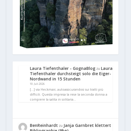
Laura Tiefenthaler - GognaBlog
Laura
zu
Tiefenthaler durchsteigt solo die Eiger-
Nordwand in 15 Stunden
10. Juli 2026
[…] via Heckmair, autoassicurandosi sui tratti più
difficili. Questa impresa la rese la seconda donna a
compiere la salita in solitaria…
BenReinhardt
Janja Garnbret klettert
zu
Bibliographie (9b+)