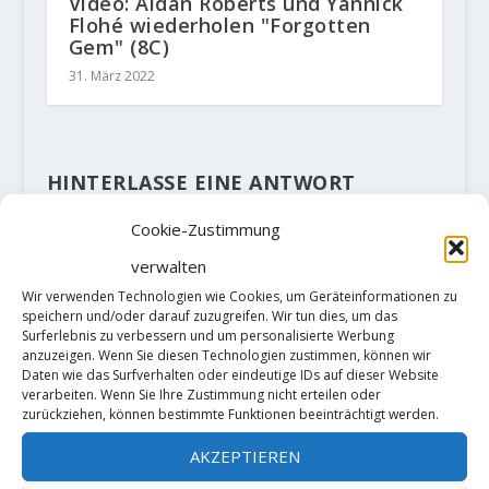
Video: Aidan Roberts und Yannick
Flohé wiederholen "Forgotten
Gem" (8C)
31. März 2022
HINTERLASSE EINE ANTWORT
Deine E-Mail-Adresse wird nicht
Cookie-Zustimmung
veröffentlicht.
Erforderliche Felder
sind mit
*
markiert
verwalten
Wir verwenden Technologien wie Cookies, um Geräteinformationen zu
speichern und/oder darauf zuzugreifen. Wir tun dies, um das
Surferlebnis zu verbessern und um personalisierte Werbung
anzuzeigen. Wenn Sie diesen Technologien zustimmen, können wir
Daten wie das Surfverhalten oder eindeutige IDs auf dieser Website
verarbeiten. Wenn Sie Ihre Zustimmung nicht erteilen oder
zurückziehen, können bestimmte Funktionen beeinträchtigt werden.
AKZEPTIEREN