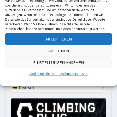
Wir verwenden Technologien wie Cookies, um Geräteinformationen zu
speichern und/oder darauf zuzugreifen. Wir tun dies, um das
Surferlebnis zu verbessern und um personalisierte Werbung
anzuzeigen. Wenn Sie diesen Technologien zustimmen, können wir
Diese Website verwendet Akismet, um
Daten wie das Surfverhalten oder eindeutige IDs auf dieser Website
verarbeiten. Wenn Sie Ihre Zustimmung nicht erteilen oder
Spam zu reduzieren.
Erfahre, wie
zurückziehen, können bestimmte Funktionen beeinträchtigt werden.
deine Kommentardaten verarbeitet
AKZEPTIEREN
werden.
ABLEHNEN
PARTNER
EINSTELLUNGEN ANSEHEN
Cookie-Richtlinie
Datenschutz
Impressum
LOCALIZATION
Deutsch